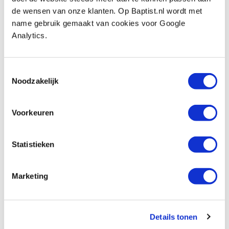
de wensen van onze klanten. Op Baptist.nl wordt met
name gebruik gemaakt van cookies voor Google
Bekijk ook
Analytics.
Toestemmingsselectie
Proxxon snijdraad voor Thermocut 230/E
Noodzakelijk
Artikelnummer: 704125
€ 7,85 incl. btw
Voorkeuren
€ 6,49 excl. btw
Op voorraad
Vergelijken
Statistieken
Proxxon thermocut 230/E
Marketing
hetedraadsnijapparaat
Artikelnummer: 704118
€ 117,00 incl. btw
Details tonen