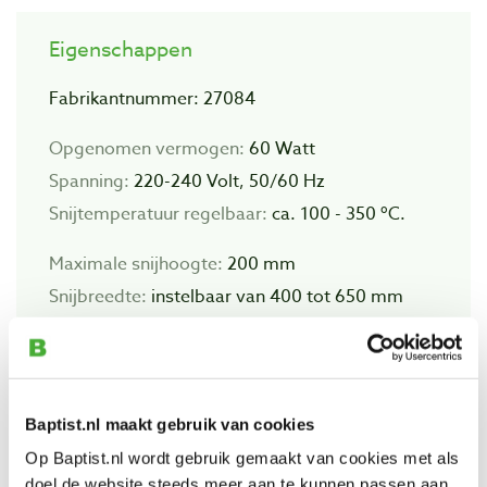
Eigenschappen
Fabrikantnummer: 27084
Opgenomen vermogen:
60 Watt
Spanning:
220-240 Volt, 50/60 Hz
Snijtemperatuur regelbaar:
ca. 100 - 350 ºC.
Maximale snijhoogte:
200 mm
Snijbreedte:
instelbaar van 400 tot 650 mm
Draaddikte:
0,2 mm
Inclusief:
- draadspoel 30 meter x Ø 0,2 mm
Baptist.nl maakt gebruik van cookies
- tafelklem
Op Baptist.nl wordt gebruik gemaakt van cookies met als
doel de website steeds meer aan te kunnen passen aan