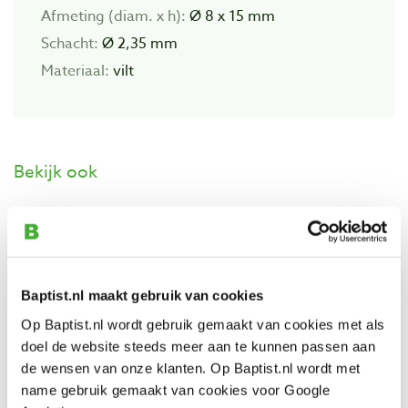
Afmeting (diam. x h):
Ø 8 x 15 mm
Schacht:
Ø 2,35 mm
Materiaal:
vilt
Bekijk ook
Proxxon polijststiften cilinder, 2 stuks
Artikelnummer: 2127989
€ 2,90 incl. btw
Baptist.nl maakt gebruik van cookies
€ 2,40 excl. btw
Op Baptist.nl wordt gebruik gemaakt van cookies met als
Op voorraad
doel de website steeds meer aan te kunnen passen aan
Vergelijken
de wensen van onze klanten. Op Baptist.nl wordt met
name gebruik gemaakt van cookies voor Google