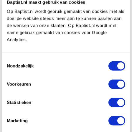
Baptist.nl maakt gebruik van cookies
Proxxon accu snellader LG/A2
Op Baptist.nl wordt gebruik gemaakt van cookies met als
Artikelnummer: 402807
doel de website steeds meer aan te kunnen passen aan
adviesprijs € 38,25
de wensen van onze klanten. Op Baptist.nl wordt met
€ 29,90 incl. btw
name gebruik gemaakt van cookies voor Google
€ 24,71 excl. btw
Analytics.
Aanbieding
Op voorraad
Vergelijken
Toestemmingsselectie
Noodzakelijk
Proxxon schuurbanden 10 x 330 mm
korrel 120, 5 stuks
Voorkeuren
Artikelnummer: 976332
€ 4,75 incl. btw
€ 3,93 excl. btw
Statistieken
Op voorraad
Vergelijken
Marketing