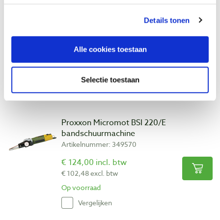
Proxxon silicium-carbide schuurbanden
Details tonen
10 x 330 mm korrel 180, 5 stuks
Artikelnummer: 1155197
Alle cookies toestaan
€ 5,90 incl. btw
€ 4,88 excl. btw
Op voorraad
Selectie toestaan
Vergelijken
Proxxon Micromot BSI 220/E
bandschuurmachine
Artikelnummer: 349570
€ 124,00 incl. btw
€ 102,48 excl. btw
Op voorraad
Vergelijken