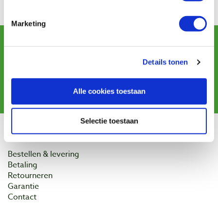
Marketing
Schrijf u in voor de maandelijkse nieuwsbrief
en ontvang aanbiedingen, nieuwe producten en tips.
Details tonen
Aanmelden
Alle cookies toestaan
Selectie toestaan
Klantenservice
Bestellen & levering
Betaling
Retourneren
Garantie
Contact