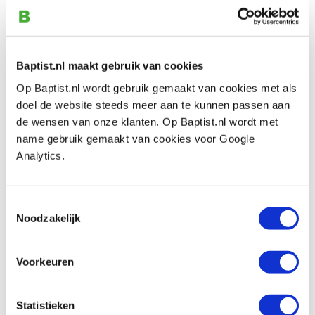
Diameter:
Ø 20,0 x 0,6 mm
Schacht:
Ø 2,35 mm
Materiaal:
met diamant bezet roestvast
Baptist.nl maakt gebruik van cookies
edelstaal
Op Baptist.nl wordt gebruik gemaakt van cookies met als
doel de website steeds meer aan te kunnen passen aan
de wensen van onze klanten. Op Baptist.nl wordt met
name gebruik gemaakt van cookies voor Google
Beoordelingen
Analytics.
Toestemmingsselectie
Noodzakelijk
Baptist maakt gebruik van Trusted Shops als een
onafhankelijke dienstverlener voor het verkrijgen van
Voorkeuren
beoordelingen. Trusted Shops heeft maatregelen
genomen om ervoor te zorgen dat het om echte
Statistieken
beoordelingen gaat.
Meer informatie