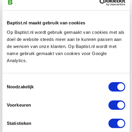
Spindeldraa
d
: M14
Max. toerental:
6.500 toeren per minuut
Baptist.nl maakt gebruik van cookies
Op Baptist.nl wordt gebruik gemaakt van cookies met als
doel de website steeds meer aan te kunnen passen aan
de wensen van onze klanten. Op Baptist.nl wordt met
name gebruik gemaakt van cookies voor Google
Beoordelingen
Analytics.
Toestemmingsselectie
Noodzakelijk
Baptist maakt gebruik van Trusted Shops als een
onafhankelijke dienstverlener voor het verkrijgen van
Voorkeuren
beoordelingen. Trusted Shops heeft maatregelen
genomen om ervoor te zorgen dat het om echte
beoordelingen gaat.
Meer informatie
Statistieken