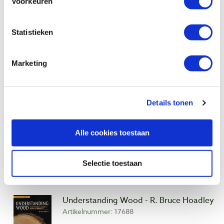
Voorkeuren
the particular situation. The result: Hoadley's
methods work.
Statistieken
Bekijk ook
Marketing
The Woodbook - Romeyn Beck Hough
Details tonen
Artikelnummer: 20911
€ 29,95 incl. btw
Alle cookies toestaan
€ 27,48 excl. btw
Op voorraad
Selectie toestaan
Vergelijken
Understanding Wood - R. Bruce Hoadley
Artikelnummer: 17688