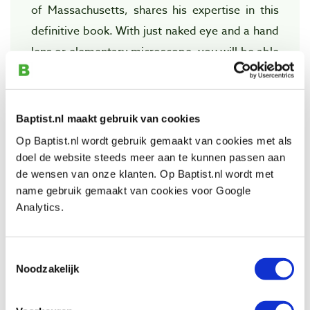
of Massachusetts, shares his expertise in this
definitive book. With just naked eye and a hand
lens or elementary microscope, you will be able
to identify over 180 hardwoods, softwoods and
tropical woods by following the
straightforward techniques described in this
Baptist.nl maakt gebruik van cookies
book.
Op Baptist.nl wordt gebruik gemaakt van cookies met als
doel de website steeds meer aan te kunnen passen aan
de wensen van onze klanten. Op Baptist.nl wordt met
The secret to hoadley's approach is its
name gebruik gemaakt van cookies voor Google
flexibility. Hoadley does not follow a rigid
Analytics.
"keying out" system commonly presented in
most other wood-identification texts. Rather,
Toestemmingsselectie
he makes use of a combination of procedures
Noodzakelijk
that allow the most direct and accurate
identification of a popular wood according to