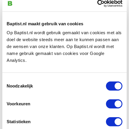
Artikelnummer: 32085
€ 23,45 incl. btw
€ 21,51 excl. btw
Baptist.nl maakt gebruik van cookies
Op voorraad
Op Baptist.nl wordt gebruik gemaakt van cookies met als
Vergelijken
doel de website steeds meer aan te kunnen passen aan
de wensen van onze klanten. Op Baptist.nl wordt met
name gebruik gemaakt van cookies voor Google
Making Wooden Toys - Studio Tac
Analytics.
Creative
Artikelnummer: 12655
€ 33,35 incl. btw
Toestemmingsselectie
Noodzakelijk
€ 30,60 excl. btw
Op voorraad
Vergelijken
Voorkeuren
Puzzles in Wood - Edwin Mather Wyatt
Statistieken
Artikelnummer: 13293