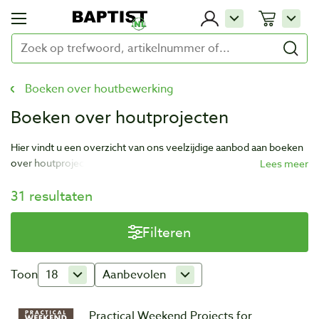
Boeken over houtbewerking
Boeken over houtprojecten
Hier vindt u een overzicht van ons veelzijdige aanbod aan boeken
over houtprojecten. Van speelgoed tot instrumenten, van
messen tot kano’s, het is altijd een goed moment voor uw
31 resultaten
nieuwe houtproject.
Filteren
Toon
18
Aanbevolen
Practical Weekend Projects for