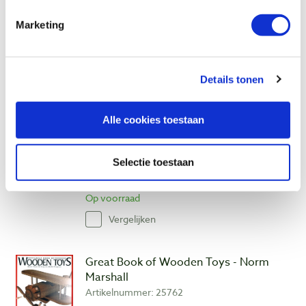
€ 14,50 incl. btw
Marketing
€ 13,30 excl. btw
Niet op voorraad, verwachte levertijd onbekend
Vergelijken
Details tonen
Alle cookies toestaan
Wood Mosaic Projects - Troy Murrah
Artikelnummer: 13290
€ 23,20 incl. btw
Selectie toestaan
€ 21,28 excl. btw
Op voorraad
Vergelijken
Great Book of Wooden Toys - Norm
Marshall
Artikelnummer: 25762