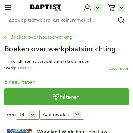
Boeken over houtbewerking
Boeken over werkplaatsinrichting
Hier vindt u een overzicht van de boeken over
werkplaatsinrichting. Wilt u zelf uw werkplaats inrichten of zelfs
een eigen werkbank maken? Lees erover in onderstaande
6 resultaten
boeken. Bekijk ook de
werkbanken en andere toebehoren voor
het inrichten van de werkplaats
bij Baptist Arnhem.
Filteren
Toon
18
Aanbevolen
Woodland Workshop - Ben Law