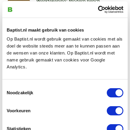
Werktekening: Modern Bench
Artikelnummer: 17616
€ 19,40 incl. btw
€ 16,03 excl. btw
Baptist.nl maakt gebruik van cookies
Op voorraad
Op Baptist.nl wordt gebruik gemaakt van cookies met als
Vergelijken
doel de website steeds meer aan te kunnen passen aan
de wensen van onze klanten. Op Baptist.nl wordt met
Werktekening: Traditional Bench
name gebruik gemaakt van cookies voor Google
Artikelnummer: 17617
Analytics.
€ 19,40 incl. btw
€ 16,03 excl. btw
Toestemmingsselectie
Op voorraad
Noodzakelijk
Vergelijken
Voorkeuren
Vorige
Volgende
Statistieken