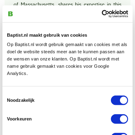
of Massachusetts, shares his expertise in this
definitive book. With just naked eye and a hand
lens or elementary microscope, you will be able
to identify over 180 hardwoods, softwoods and
Baptist.nl maakt gebruik van cookies
tropical woods by following the
Op Baptist.nl wordt gebruik gemaakt van cookies met als
straightforward techniques described in this
doel de website steeds meer aan te kunnen passen aan
book.
de wensen van onze klanten. Op Baptist.nl wordt met
name gebruik gemaakt van cookies voor Google
Analytics.
The secret to hoadley's approach is its
flexibility. Hoadley does not follow a rigid
Toestemmingsselectie
"keying out" system commonly presented in
Noodzakelijk
most other wood-identification texts. Rather,
he makes use of a combination of procedures
Voorkeuren
that allow the most direct and accurate
identification of a popular wood according to