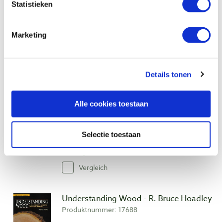
Statistieken
the particular situation. The result: Hoadley's
methods work.
Marketing
Auch ansehen
Details tonen
The Woodbook - Romeyn Beck Hough
Alle cookies toestaan
Produktnummer: 20911
€ 29,95 inkl. MwSt
Selectie toestaan
€ 27,48 ohne MwSt
Auf Lager
Vergleich
Understanding Wood - R. Bruce Hoadley
Produktnummer: 17688