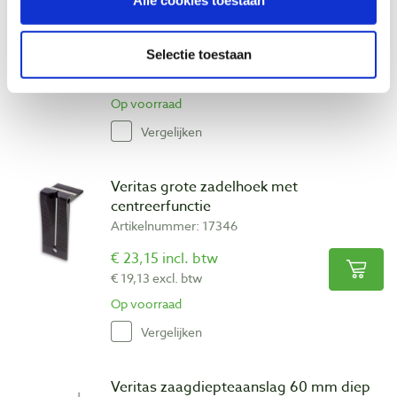
Crown zwaluwstaarthaak 1:8
Artikelnummer: 14167
Selectie toestaan
€ 35,80 incl. btw
€ 29,59 excl. btw
Op voorraad
Vergelijken
Veritas grote zadelhoek met
centreerfunctie
Artikelnummer: 17346
€ 23,15 incl. btw
€ 19,13 excl. btw
Op voorraad
Vergelijken
Veritas zaagdiepteaanslag 60 mm diep