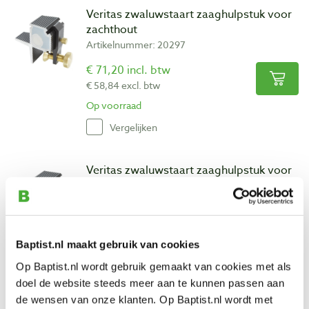
Veritas zwaluwstaart zaaghulpstuk voor
zachthout
Artikelnummer: 20297
€ 71,20 incl. btw
€ 58,84 excl. btw
Op voorraad
Vergelijken
Veritas zwaluwstaart zaaghulpstuk voor
hardhout
Artikelnummer: 20298
€ 71,20 incl. btw
€ 58,84 excl. btw
Baptist.nl maakt gebruik van cookies
Op voorraad
Op Baptist.nl wordt gebruik gemaakt van cookies met als
Vergelijken
doel de website steeds meer aan te kunnen passen aan
de wensen van onze klanten. Op Baptist.nl wordt met