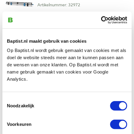
Artikelnummer: 32972
€ 346,00 incl. btw
€ 285,95 excl. btw
Op voorraad
Vergelijken
Baptist.nl maakt gebruik van cookies
Op Baptist.nl wordt gebruik gemaakt van cookies met als
doel de website steeds meer aan te kunnen passen aan
Bridge City bovenklem draaibaar PC-PF
voor precisieaanslag Jointmaker Pro
de wensen van onze klanten. Op Baptist.nl wordt met
Artikelnummer: 32973
name gebruik gemaakt van cookies voor Google
Analytics.
€ 38,10 incl. btw
€ 31,49 excl. btw
Op voorraad
Toestemmingsselectie
Noodzakelijk
Vergelijken
Voorkeuren
Bridge City bovenklem elbow EC-PF voor
precisieaanslag Jointmaker ProTool