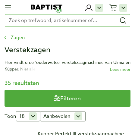
Zagen
Verstekzagen
Hier vindt u de 'ouderwetse' verstekzaagmachines van Ulmia en
Küpper. Niet alleen de machines, maar ook de losse zaagbladen en
onderdelen!
35 resultaten
Ook vindt u hier de stationaire verstek- en afkortzagen uit de
Baptist IJzerwaren & Gereedschappen winkel. Bijvoorbeeld van de
Filteren
merken Festool en Metabo.
Toon
18
Aanbevolen
Küpper Perfekt lll verstekzaagmachine