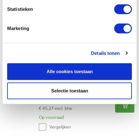
Mafell cirkelzaagblad HM 185 x 1,2 / 1,8 x
Statistieken
20 mm Z16 WZ
Artikelnummer: 33513
Marketing
€ 50,20 incl. btw
€ 41,49 excl. btw
Alleen op bestelling leverbaar
Details tonen
Vergelijken
Alle cookies toestaan
Mafell cirkelzaagblad HM 237 x 1,8 / 2,5 x
30 mm Z12 WZ
Artikelnummer: 33518
Selectie toestaan
€ 54,78 incl. btw
€ 45,27 excl. btw
Op voorraad
Vergelijken