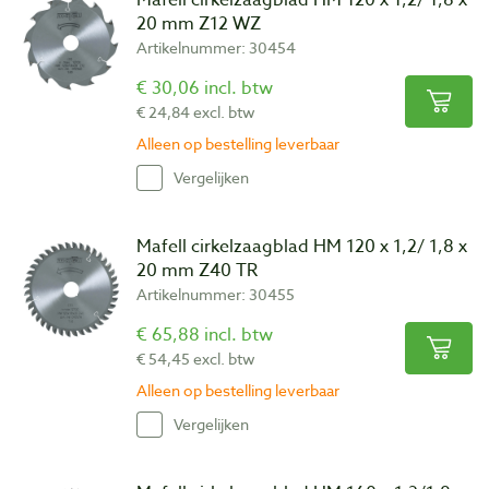
20 mm Z12 WZ
Artikelnummer: 30454
€ 30,06 incl. btw
€ 24,84 excl. btw
Wisseldaktand
Alleen op bestelling leverbaar
Naast de wisseltanden wordt er ook een zogenaamde daktand
Vergelijken
toegepast. Deze ontlast de wisseltanden en zorgt voor een hoge
en gelijkmatige looprust en een lange standtijd. Ook hier wordt
een uitstekende zaagsnedekwaliteit gerealiseerd.
Mafell cirkelzaagblad HM 120 x 1,2/ 1,8 x
20 mm Z40 TR
Artikelnummer: 30455
€ 65,88 incl. btw
€ 54,45 excl. btw
Alleen op bestelling leverbaar
Vergelijken
Trapeziumvlaktand
Trapezium- en vlaktand zijn om en om aangebracht. De