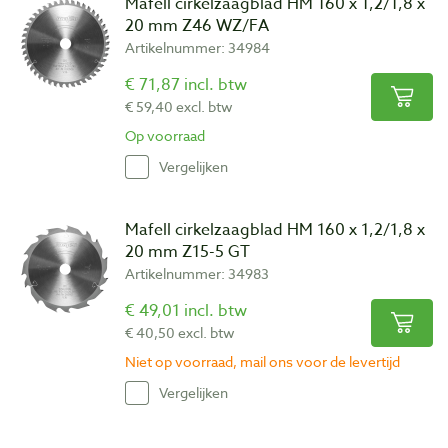
Mafell cirkelzaagblad HM 160 x 1,2/1,8 x
trapeziumtand is verantwoordelijk voor de zaagvoortgang, terwijl
20 mm Z46 WZ/FA
de vlaktand voor een zuivere snijrand zorgt. De robuuste
Artikelnummer: 34984
vertanding leidt tot een lange standtijd van het zaagblad.
€ 71,87 incl. btw
€ 59,40 excl. btw
Op voorraad
Vergelijken
Mafell cirkelzaagblad HM 160 x 1,2/1,8 x
Vlaktand met wisselende afschuining
20 mm Z15-5 GT
Artikelnummer: 34983
De vlaktanden zijn links en rechts afgeschuind en zagen
afwisselend. Zodoende worden de afzonderlijke tanden ontlast.
€ 49,01 incl. btw
Dat leidt tot een gelijkmatige kwaliteit bij een lange standtijd.
€ 40,50 excl. btw
Niet op voorraad, mail ons voor de levertijd
Vergelijken