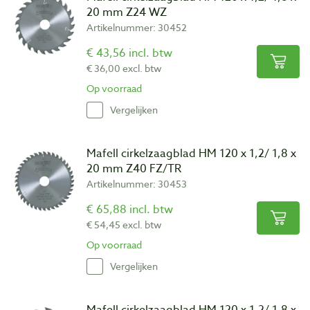
waar u het blad voor wilt gebruiken, zoals schulpen, afkorten of
20 mm Z24 WZ
voor plaatmateriaal.
Artikelnummer: 30452
Tandvormen
€ 43,56 incl. btw
€ 36,00 excl. btw
Op voorraad
Vergelijken
Mafell cirkelzaagblad HM 120 x 1,2/ 1,8 x
20 mm Z40 FZ/TR
Wisseltand
Artikelnummer: 30453
De tanden zijn links en rechts afgeschuind en zagen afwisselend.
€ 65,88 incl. btw
Zodoende wordt de belasting van de afzonderlijke tanden
€ 54,45 excl. btw
gereduceerd. Dit leidt tot een rustig loopgedrag van het zaagblad
Op voorraad
en een langere standtijd. Bovendien garandeert deze vertanding
een ideale zaagsnedekwaliteit.
Vergelijken
Mafell cirkelzaagblad HM 120 x 1,2/ 1,8 x