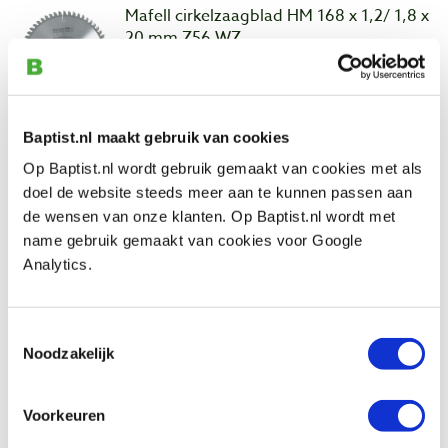
Mafell cirkelzaagblad HM 168 x 1,2/ 1,8 x
20 mm Z56 WZ
Artikelnummer: 33527
€ 77,10 incl. btw
€ 63,72 excl. btw
Baptist.nl maakt gebruik van cookies
Alleen op bestelling leverbaar
Op Baptist.nl wordt gebruik gemaakt van cookies met als
Vergelijken
doel de website steeds meer aan te kunnen passen aan
de wensen van onze klanten. Op Baptist.nl wordt met
Mafell cirkelzaagblad HM 185 x 1,2 / 1,8 x
name gebruik gemaakt van cookies voor Google
20 mm Z32 WZ
Analytics.
Artikelnummer: 33512
€ 50,20 incl. btw
Toestemmingsselectie
€ 41,49 excl. btw
Noodzakelijk
Alleen op bestelling leverbaar
Vergelijken
Voorkeuren