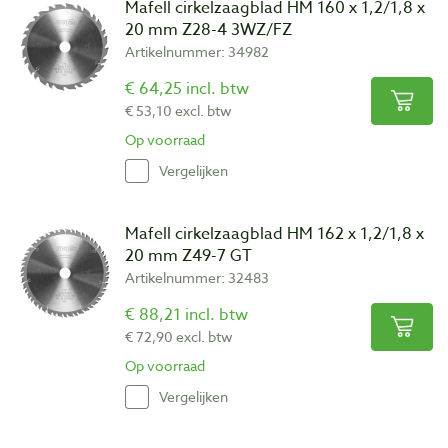
Mafell cirkelzaagblad HM 160 x 1,2/1,8 x
20 mm Z28-4 3WZ/FZ
Artikelnummer: 34982
Vlaktand
€ 64,25 incl. btw
De snijkanten van de tanden zijn recht. Daardoor is de vertanding
€ 53,10 excl. btw
robuust. Elke tand snijdt gelijk en wordt daarom bij harde
Op voorraad
materialen zoals staal en schurende materialen toegepast.
Vergelijken
Mafell cirkelzaagblad HM 162 x 1,2/1,8 x
20 mm Z49-7 GT
Artikelnummer: 32483
€ 88,21 incl. btw
€ 72,90 excl. btw
Op voorraad
Vergelijken