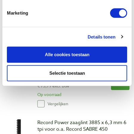
€ 61,35 incl. btw
€ 50,70 excl. btw
Marketing
Op voorraad
Vergelijken
Details tonen
Record Power zaaglinten set 3 stuks
3885 x 6,3 - 9,5 - 19 mm 6 en 3 tpi voor
Alle cookies toestaan
Record SABRE 450
Artikelnummer: 32149
Selectie toestaan
€ 91,70 incl. btw
€ 75,79 excl. btw
Op voorraad
Vergelijken
Record Power zaaglint 3885 x 6,3 mm 6
tpi voor o.a. Record SABRE 450