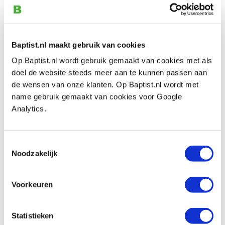
Bekijk ook
Baptist.nl maakt gebruik van cookies
Record Power SABRE 450
Op Baptist.nl wordt gebruik gemaakt van cookies met als
lintzaagmachine incl. onderstel
doel de website steeds meer aan te kunnen passen aan
Artikelnummer: 32047
de wensen van onze klanten. Op Baptist.nl wordt met
name gebruik gemaakt van cookies voor Google
adviesprijs € 2199,00
Analytics.
€ 1899,00 incl. btw
Aanbieding
€ 1569,42 excl. btw
Niet op voorraad, verwachte levertijd augustus
Toestemmingsselectie
Vergelijken
Noodzakelijk
Record Power zaaglint 3885 x 8 mm
Voorkeuren
4/14 tpi Back Tooth voor o.a. Record
SABRE 450
Artikelnummer: 12492
Statistieken