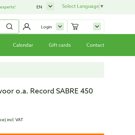
Select Language
▼
 experts!
EN
Login
Calendar
Gift cards
Contact
 voor o.a. Record SABRE 450
ece)
incl. VAT