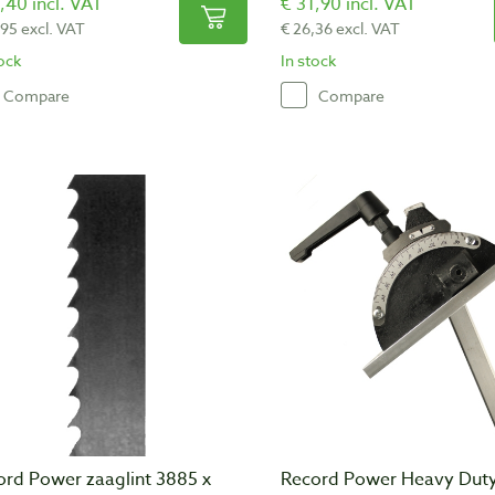
,40 incl. VAT
€ 31,90 incl. VAT
,95 excl. VAT
€ 26,36 excl. VAT
tock
In stock
Compare
Compare
ord Power zaaglint 3885 x
Record Power Heavy Dut