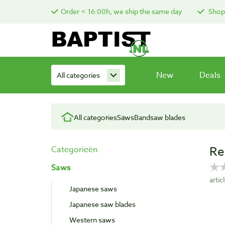
Order < 16:00h, we ship the same day
Shop 
New
Deals
All categories
All categories
Saws
Bandsaw blades
Re
Categorieën
Saws
arti
Japanese saws
Japanese saw blades
Western saws