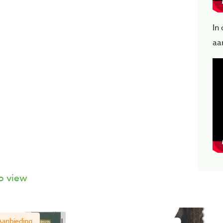
In
aa
o view
Aanbieding