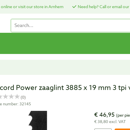
online or visit our store in Arnhem
Need help? Call or email our
cord Power zaaglint 3885 x 19 mm 3 tpi
cle number: 32145
€ 46,95
(per pi
€ 38,80 excl. VAT