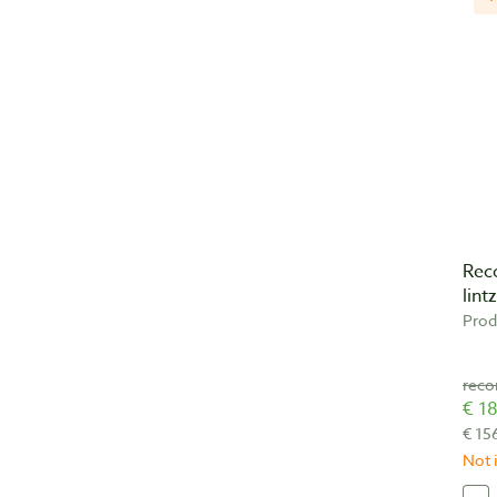
Rec
lint
Prod
€ 18
€ 15
Not i