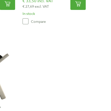
€ 33,50 incl. VAT
€ 27,69 excl. VAT
In stock
Compare
y