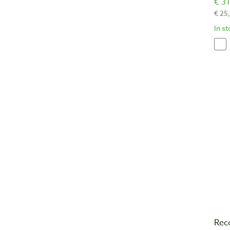
€ 31
€ 25
In s
Rec