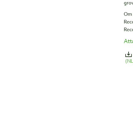
grov
Om 
Rec
Rec
At
(NL