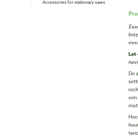
Accessories for stationary saws
Pro
Zaa
lin
mm
Let 
navi
De 
sett
rech
een 
mate
Heef
hou
tand