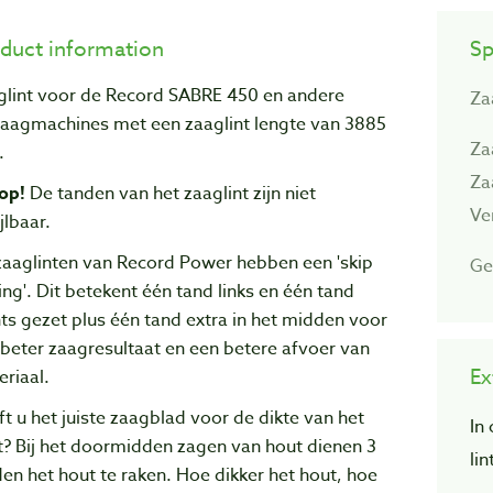
duct information
Sp
glint voor de Record SABRE 450 en andere
Za
tzaagmachines met een zaaglint lengte van 3885
Za
.
Za
op!
De tanden van het zaaglint zijn niet
Ve
jlbaar.
zaaglinten van Record Power hebben een 'skip
Ge
ing'. Dit betekent één tand links en één tand
ts gezet plus één tand extra in het midden voor
beter zaagresultaat en een betere afvoer van
Ex
riaal.
t u het juiste zaagblad voor de dikte van het
In
t? Bij het doormidden zagen van hout dienen 3
li
en het hout te raken. Hoe dikker het hout, hoe