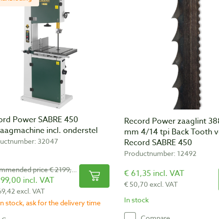
ord Power SABRE 450
Record Power zaaglint 38
zaagmachine incl. onderstel
mm 4/14 tpi Back Tooth v
uctnumber: 32047
Record SABRE 450
Productnumber: 12492
recommended price € 2199,00
€ 61,35 incl. VAT
99,00 incl. VAT
€ 50,70 excl. VAT
69,42 excl. VAT
In stock
n stock, ask for the delivery time
Compare