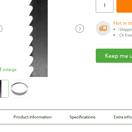
Not in 
Shipp
Or fr
Keep me 
enlarge
Product information
Specifications
Extra inf