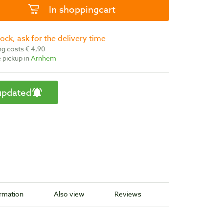
In shoppingcart
stock, ask for the delivery time
ing costs € 4,90
ee pickup in
Arnhem
updated
ormation
Also view
Reviews