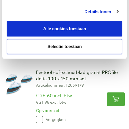
Festool softschuurblad granat PROfile
Details tonen
delta 100 x 150 mm korrel 500 - 600
Artikelnummer: 12059178
Alle cookies toestaan
€ 26,60 incl. btw
€ 21,98 excl. btw
Op voorraad
Selectie toestaan
Vergelijken
Festool softschuurblad granat PROfile
delta 100 x 150 mm set
Artikelnummer: 12059179
€ 26,60 incl. btw
€ 21,98 excl. btw
Op voorraad
Vergelijken