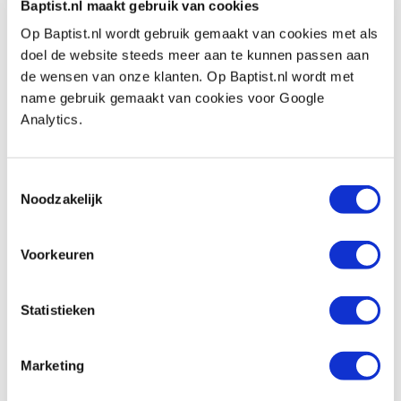
Baptist.nl maakt gebruik van cookies
Op Baptist.nl wordt gebruik gemaakt van cookies met als
Festool schuurzool stickfix 100 x 150 mm
doel de website steeds meer aan te kunnen passen aan
Artikelnummer: 10306340
de wensen van onze klanten. Op Baptist.nl wordt met
€ 32,95 incl. btw
name gebruik gemaakt van cookies voor Google
€ 27,23 excl. btw
Analytics.
Op voorraad
Vergelijken
Toestemmingsselectie
Noodzakelijk
Festool softschuurblad granat PROfile
delta 100 x 150 mm korrel 240 - 320
Voorkeuren
Artikelnummer: 12059177
€ 26,60 incl. btw
Statistieken
€ 21,98 excl. btw
Op voorraad
Marketing
Vergelijken