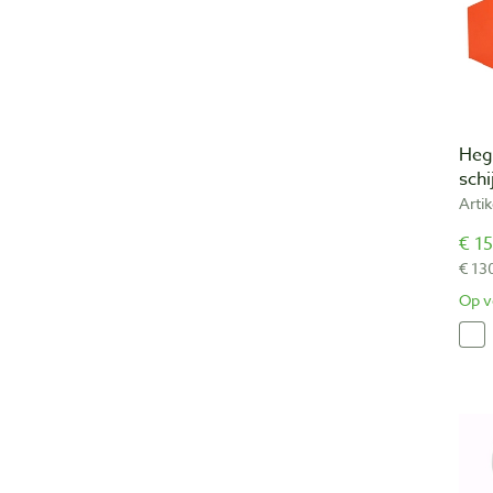
Heg
sch
Arti
€ 15
€ 13
Op v