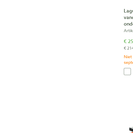
Lag
van
ond
Arti
€ 25
€ 21
Niet
sep