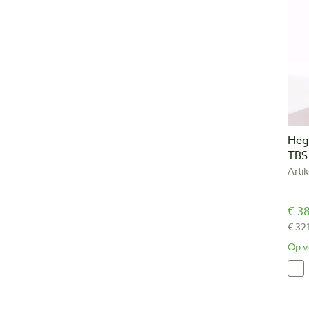
Heg
TBS
Arti
€ 38
€ 32
Op v