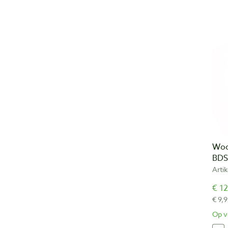
Woo
BDS
Arti
€ 12
€ 9,9
Op v