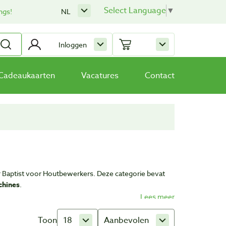
Select Language
▼
ngs!
NL
Inloggen
Cadeaukaarten
Vacatures
Contact
r Baptist voor Houtbewerkers. Deze categorie bevat
chines
.
Toon
18
Aanbevolen