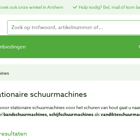
oek ook onze winkel in Arnhem
Hulp nodig? Bel, mail of kom la
nbiedingen
hines
ationaire schuurmachines
voor stationaire schuurmachines voor het schuren van hout gaat u naa
el
bandschuurmachines, schijfschuurmachines
als
vandikteschuurma
resultaten