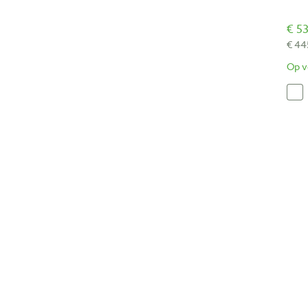
€ 53
€ 44
Op v