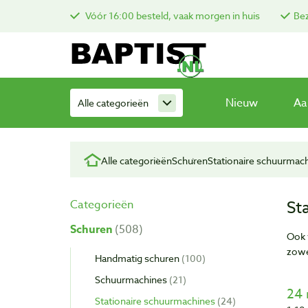
Vóór 16:00 besteld, vaak morgen in huis
Bez
Nieuw
Aa
Alle categorieën
Alle categorieën
Schuren
Stationaire schuurmac
St
Categorieën
Schuren
508
Ook 
zow
Handmatig schuren
100
Schuurmachines
21
24 
Stationaire schuurmachines
24