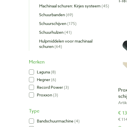
1-18 
Machinaal schuren: Kirjes systeem
45
Schuurbanden
69
Schuurschijven
175
Schuurhulzen
41
Hulpmiddelen voor machinaal
schuren
64
Merken
Laguna
8
Hegner
6
Record Power
3
Pro
Proxxon
3
sch
Arti
Type
€ 13
€ 11
Bandschuurmachine
4