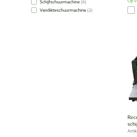
Op v
Schijfschuurmachine
6
Vandikteschuurmachine
2
Rec
sch
Arti