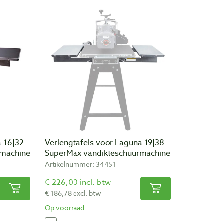
a 16|32
Verlengtafels voor Laguna 19|38
rmachine
SuperMax vandikteschuurmachine
Artikelnummer: 34451
€ 226,00 incl. btw
€ 186,78 excl. btw
Op voorraad