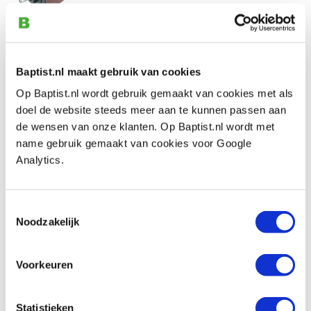
€ 53,30 incl. btw
€ 44,05 excl. btw
Op voorraad
Baptist.nl maakt gebruik van cookies
Vergelijken
Op Baptist.nl wordt gebruik gemaakt van cookies met als
doel de website steeds meer aan te kunnen passen aan
Kirjes vervangingsrubber voor schuurbal
de wensen van onze klanten. Op Baptist.nl wordt met
Ø 40 x 40 mm
name gebruik gemaakt van cookies voor Google
Artikelnummer: 21087
Analytics.
€ 12,15 incl. btw
€ 10,04 excl. btw
Toestemmingsselectie
Op voorraad
Noodzakelijk
Vergelijken
Voorkeuren
Kirjes opblaasbare schuurbal Ø 20 x 20
mm met schuurhuls korrel 80, 150 en 320
Artikelnummer: 28490
Statistieken