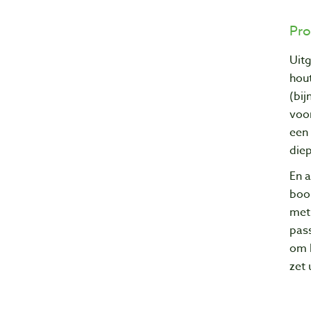
Pro
Uit
hout
(bij
voo
een
diep
En a
boor
met 
pass
om 
zet 