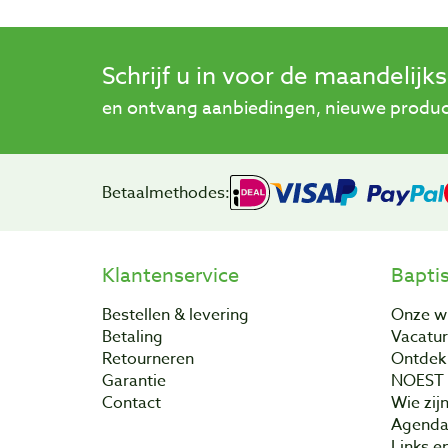
Schrijf u in voor de maandelijk
en ontvang aanbiedingen, nieuwe product
Betaalmethodes:
Klantenservice
Bapti
Bestellen & levering
Onze w
Betaling
Vacatu
Retourneren
Ontdek 
Garantie
NOEST
Contact
Wie zijn
Agend
Links e