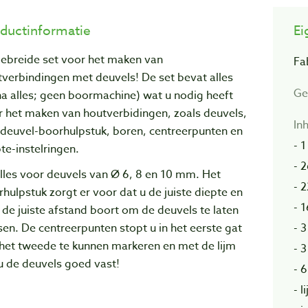
ductinformatie
Ei
gebreide set voor het maken van
Fa
verbindingen met deuvels! De set bevat alles
Ge
na alles; geen boormachine) wat u nodig heeft
r het maken van houtverbidingen, zoals deuvels,
In
 deuvel-boorhulpstuk, boren, centreerpunten en
- 
te-instelringen.
- 
lles voor deuvels van Ø 6, 8 en 10 mm. Het
- 
hulpstuk zorgt er voor dat u de juiste diepte en
- 
de juiste afstand boort om de deuvels te laten
- 
en. De centreerpunten stopt u in het eerste gat
het tweede te kunnen markeren en met de lijm
- 
u de deuvels goed vast!
- 
- l