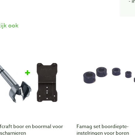
- i
ijk ook
fcraft boor en boormal voor
Famag set boordiepte-
tscharnieren
instelringen voor boren