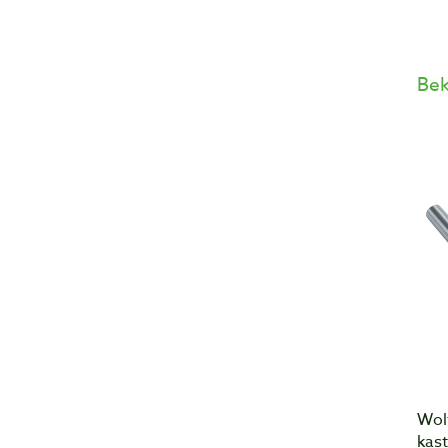
Bek
Wol
kas