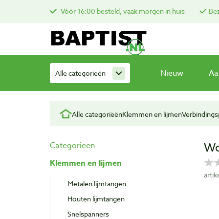
Vóór 16:00 besteld, vaak morgen in huis
Bez
Nieuw
Aa
Alle categorieën
Alle categorieën
Klemmen en lijmen
Verbinding
Wo
Categorieën
Klemmen en lijmen
arti
Metalen lijmtangen
Houten lijmtangen
Snelspanners