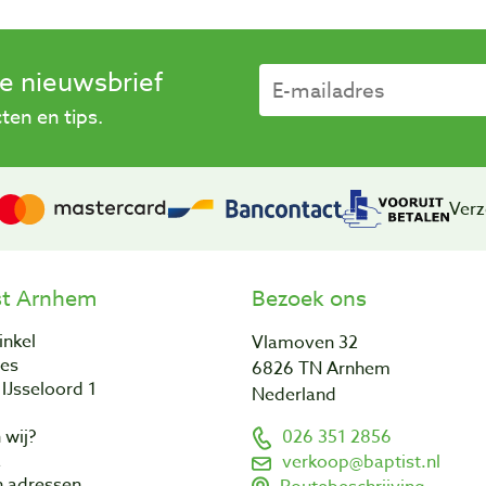
se nieuwsbrief
en en tips.
Verz
st Arnhem
Bezoek ons
inkel
Vlamoven 32
res
6826 TN Arnhem
IJsseloord 1
Nederland
 wij?
026 351 2856
a
verkoop@baptist.nl
n adressen