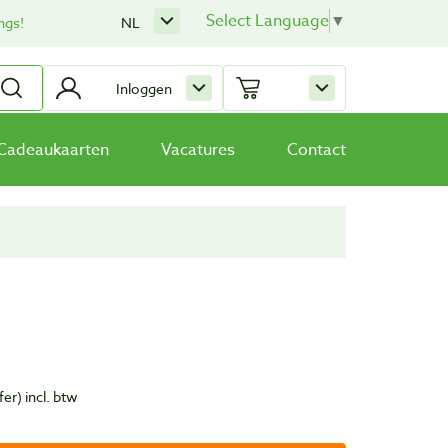
Select Language
▼
ngs!
NL
Inloggen
Cadeaukaarten
Vacatures
Contact
fer)
incl. btw