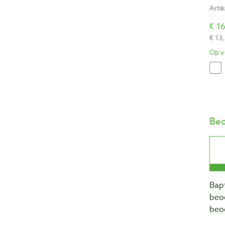
Arti
€ 16
€ 13
Op v
Beo
Bapt
beo
beo