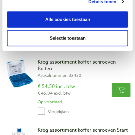
Binnen
Details tonen
Artikelnummer: 32419
€ 42,35 incl. btw
Alle cookies toestaan
€ 35,00 excl. btw
Op voorraad
Selectie toestaan
Vergelijken
Kreg assortiment koffer schroeven
Buiten
Artikelnummer: 32420
€ 54,50 incl. btw
€ 45,04 excl. btw
Op voorraad
Vergelijken
Kreg assortiment koffer schroeven Start