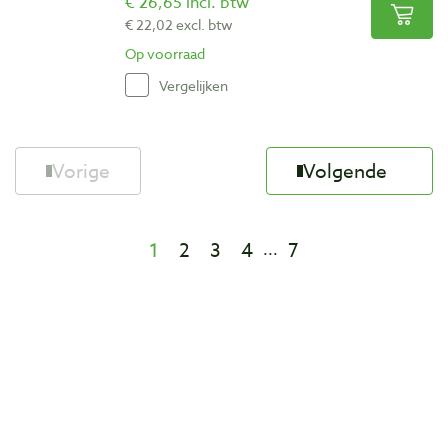
€ 26,65 incl. btw
€ 22,02 excl. btw
Op voorraad
Vergelijken
Vorige
Volgende
1
2
3
4
7
...