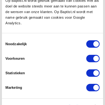
Op Baptist.nl wordt gebruik gemaakt van cookies met als
voor meubelgrepen
doel de website steeds meer aan te kunnen passen aan
Artikelnummer: 32922
de wensen van onze klanten. Op Baptist.nl wordt met
name gebruik gemaakt van cookies voor Google
€ 43,60 incl. btw
Analytics.
€ 36,03 excl. btw
Op voorraad
Vergelijken
Toestemmingsselectie
Noodzakelijk
Kreg keukenkast deur montage hulpstuk
Artikelnummer: 34074
Voorkeuren
€ 43,60 incl. btw
€ 36,03 excl. btw
Statistieken
Op voorraad
Vergelijken
Marketing
Kreg assortiment koffer schroeven