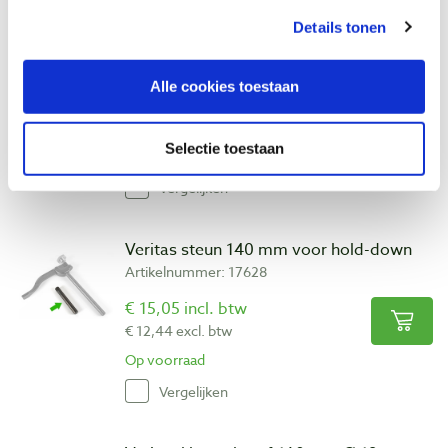
Kreg In-line Clamp werkbankklem 360
Details tonen
graden draaibaar
Artikelnummer: 32943
Alle cookies toestaan
€ 32,70 incl. btw
€ 27,02 excl. btw
Selectie toestaan
Op voorraad
Vergelijken
Veritas steun 140 mm voor hold-down
Artikelnummer: 17628
€ 15,05 incl. btw
€ 12,44 excl. btw
Op voorraad
Vergelijken