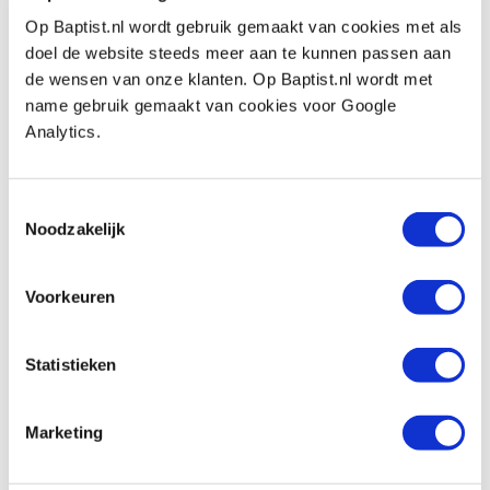
Vergelijken
Op Baptist.nl wordt gebruik gemaakt van cookies met als
doel de website steeds meer aan te kunnen passen aan
Veritas klemschroef 65 mm Ø 19 mm
de wensen van onze klanten. Op Baptist.nl wordt met
Artikelnummer: 17360
name gebruik gemaakt van cookies voor Google
€ 45,20 incl. btw
Analytics.
€ 37,36 excl. btw
Op voorraad
Toestemmingsselectie
Vergelijken
Noodzakelijk
Veritas oppervlakte klem Ø 19 mm
Voorkeuren
Artikelnummer: 23776
€ 100,00 incl. btw
Statistieken
€ 82,64 excl. btw
Op voorraad
Marketing
Vergelijken