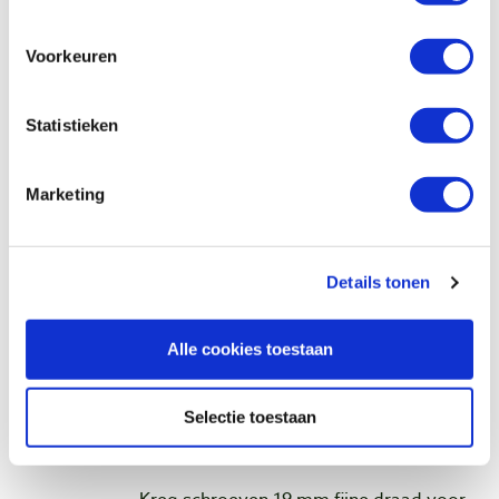
Micro-Pocket boormal
Artikelnummer: 22857
Voorkeuren
€ 25,40 incl. btw
€ 20,99 excl. btw
Statistieken
Op voorraad
Vergelijken
Marketing
Kreg schroeven 19 mm fijne draad voor
hardhout, 100 stuks
Details tonen
Artikelnummer: 32569
€ 7,25 incl. btw
Alle cookies toestaan
€ 5,99 excl. btw
Op voorraad
Selectie toestaan
Vergelijken