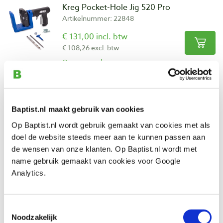
Kreg Pocket-Hole Jig 520 Pro
Artikelnummer: 22848
€ 131,00 incl. btw
€ 108,26 excl. btw
Op voorraad
Vergelijken
Kreg schroeven 25 mm fijne draad voor
Baptist.nl maakt gebruik van cookies
hardhout, 500 stuks
Op Baptist.nl wordt gebruik gemaakt van cookies met als
Artikelnummer: 22760
doel de website steeds meer aan te kunnen passen aan
€ 41,50 incl. btw
de wensen van onze klanten. Op Baptist.nl wordt met
€ 34,30 excl. btw
name gebruik gemaakt van cookies voor Google
Analytics.
Op voorraad
Vergelijken
Toestemmingsselectie
Noodzakelijk
Kreg KPHA540 vervangingsboor voor