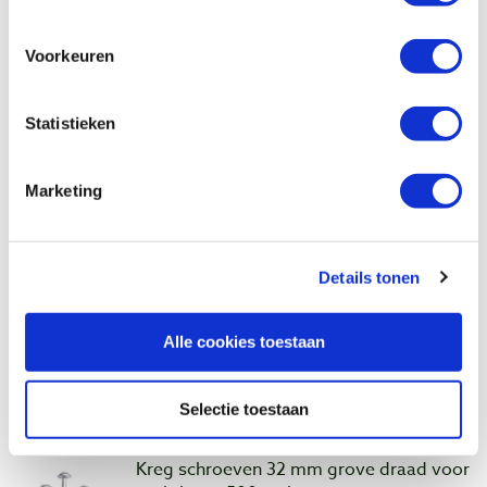
zachthout, 500 stuks
Artikelnummer: 22759
Voorkeuren
€ 35,10 incl. btw
€ 29,01 excl. btw
Op voorraad
Statistieken
Vergelijken
Marketing
Kreg schroeven 32 mm grove draad voor
zachthout, 100 stuks
Artikelnummer: 32572
Details tonen
€ 8,45 incl. btw
€ 6,98 excl. btw
Alle cookies toestaan
Op voorraad
Vergelijken
Selectie toestaan
Kreg schroeven 32 mm grove draad voor