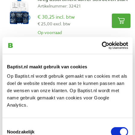
Artikelnummer: 32421
€ 30,25 incl. btw
€ 25,00 excl. btw
Op voorraad
Vergelijken
Kreg schroeven 25 mm grove draad voor
zachthout, 100 stuks
Baptist.nl maakt gebruik van cookies
Artikelnummer: 32570
Op Baptist.nl wordt gebruik gemaakt van cookies met als
doel de website steeds meer aan te kunnen passen aan
€ 7,85 incl. btw
de wensen van onze klanten. Op Baptist.nl wordt met
€ 6,49 excl. btw
name gebruik gemaakt van cookies voor Google
Op voorraad
Analytics.
Vergelijken
Toestemmingsselectie
Kreg schroeven 25 mm grove draad voor
Noodzakelijk