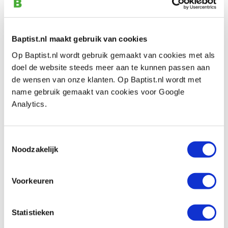
Tapijttape dubbelzijdig 50 mm
Artikelnummer: 423279
€ 6,30 incl. btw
Baptist.nl maakt gebruik van cookies
€ 5,21 excl. btw
Op Baptist.nl wordt gebruik gemaakt van cookies met als
Op voorraad
doel de website steeds meer aan te kunnen passen aan
Vergelijken
de wensen van onze klanten. Op Baptist.nl wordt met
name gebruik gemaakt van cookies voor Google
Analytics.
Dubbelzijdig foto-tape 12 mm
Artikelnummer: 423284
€ 3,50 incl. btw
Toestemmingsselectie
€ 2,89 excl. btw
Noodzakelijk
Op voorraad
Vergelijken
Voorkeuren
Textielband HQ+ 38 mm wit
Statistieken
Artikelnummer: 423411