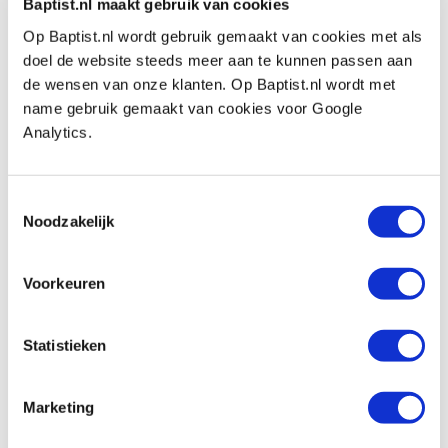
Vergelijken
Baptist.nl maakt gebruik van cookies
Op Baptist.nl wordt gebruik gemaakt van cookies met als
doel de website steeds meer aan te kunnen passen aan
Bevestigingstape voor buiten 19 mm
de wensen van onze klanten. Op Baptist.nl wordt met
Artikelnummer: 423275
name gebruik gemaakt van cookies voor Google
€ 4,75 incl. btw
Analytics.
€ 3,93 excl. btw
Op voorraad
Toestemmingsselectie
Vergelijken
Noodzakelijk
Textielband HQ+ 38 mm wit
Voorkeuren
Artikelnummer: 423411
€ 7,00 incl. btw
Statistieken
€ 5,79 excl. btw
Op voorraad
Marketing
Vergelijken