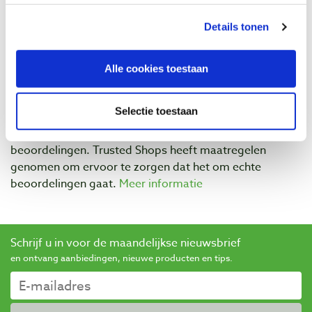
Beoordelingen
Details tonen
Alle cookies toestaan
Selectie toestaan
Baptist maakt gebruik van Trusted Shops als een
onafhankelijke dienstverlener voor het verkrijgen van
beoordelingen. Trusted Shops heeft maatregelen
genomen om ervoor te zorgen dat het om echte
beoordelingen gaat.
Meer informatie
Schrijf u in voor de maandelijkse nieuwsbrief
en ontvang aanbiedingen, nieuwe producten en tips.