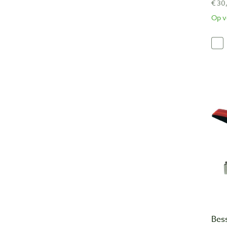
€ 30
Op v
Bess