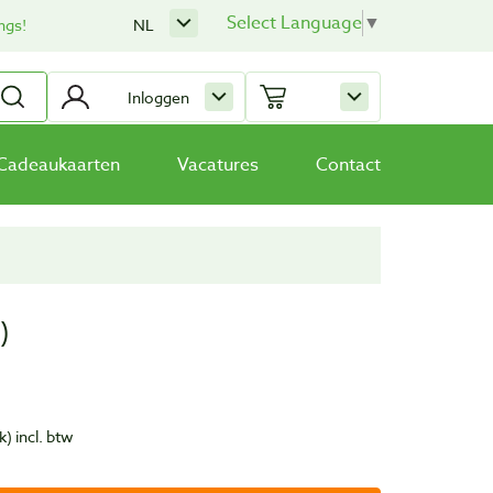
Select Language
▼
ngs!
NL
Inloggen
Cadeaukaarten
Vacatures
Contact
)
k)
incl. btw