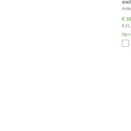
sne
Arti
€ 38
€ 31
Op v