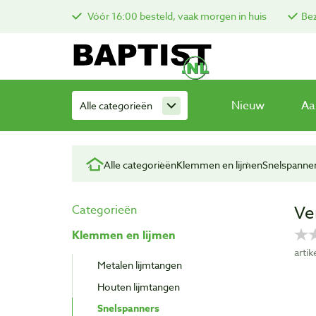
Vóór 16:00 besteld, vaak morgen in huis
Bez
Nieuw
Aa
Alle categorieën
Alle categorieën
Klemmen en lijmen
Snelspanne
Ve
Categorieën
Klemmen en lijmen
arti
Metalen lijmtangen
Houten lijmtangen
Snelspanners