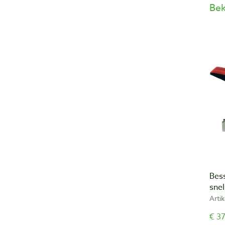
Bek
Bess
sne
Arti
€ 37