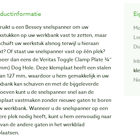
ductinformatie
Ei
ruikt u een Bessey snelspanner om uw
Me
kstukken op uw werkbank vast te zetten, maar
Le
chuift uw werkstuk alsnog terwijl u hieraan
Di
t? Of staat uw snelspanner vast op één plek?
beer dan eens de Veritas Toggle Clamp Plate ¾”
In
 mm) Dog Hole. Deze klemplaat heeft een stalen
kl
van 127 mm, waardoor u hem gemakkelijk in uw
Ni
kbank kan schuiven en met de bijgeleverde
oeven kunt u de snelspanner snel aan de
mplaat vastmaken zonder nieuwe gaten te boren
uw werkbank. Wanneer u de snelspanner op een
ere plek nodig heeft, kunt u hem eenvoudig naar
van de andere gaten in het werkblad
laatsen.