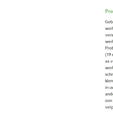
Pro
Geb
wer
vers
werk
Pro
(19
as 
wer
schr
kle
in 
and
een 
verp