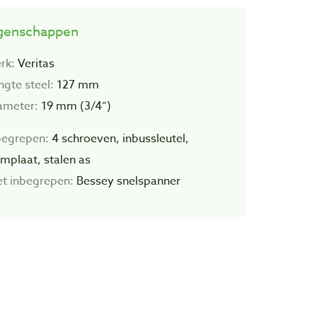
genschappen
rk:
Veritas
ngte steel:
127 mm
ameter:
19 mm (3/4”)
begrepen:
4 schroeven, inbussleutel,
emplaat, stalen as
et inbegrepen:
Bessey snelspanner