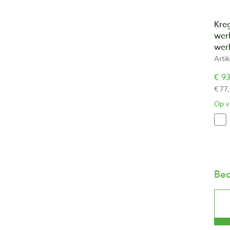
Kre
wer
wer
Arti
€ 93
€ 77
Op v
Beo