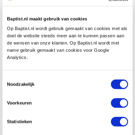
Horizontale snelspanner 100 mm
Artikelnummer: 24249
Baptist.nl maakt gebruik van cookies
€ 18,65 incl. btw
€ 15,41 excl. btw
Op Baptist.nl wordt gebruik gemaakt van cookies met als
doel de website steeds meer aan te kunnen passen aan
Op voorraad
de wensen van onze klanten. Op Baptist.nl wordt met
Vergelijken
name gebruik gemaakt van cookies voor Google
Analytics.
Bessey horizontale zelfinstellende
snelspanner STC-HH50
Toestemmingsselectie
Artikelnummer: 2897812
Noodzakelijk
€ 37,00 incl. btw
€ 30,58 excl. btw
Voorkeuren
Op voorraad
Vergelijken
Statistieken
Bessey horizontale zelfinstellende