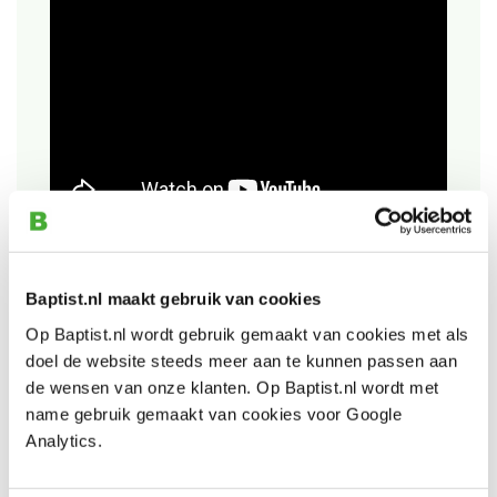
Baptist.nl maakt gebruik van cookies
Bekijk ook
Op Baptist.nl wordt gebruik gemaakt van cookies met als
doel de website steeds meer aan te kunnen passen aan
Kreg R3 verbindingssysteem
de wensen van onze klanten. Op Baptist.nl wordt met
Artikelnummer: 32414
name gebruik gemaakt van cookies voor Google
Analytics.
€ 39,95 incl. btw
€ 33,02 excl. btw