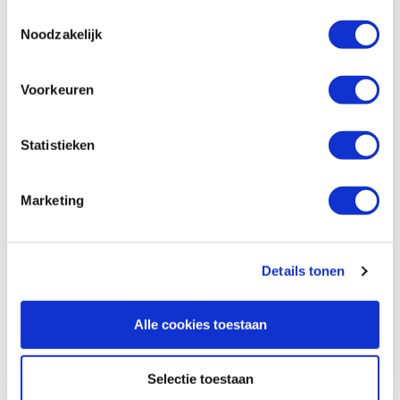
Op voorraad
Toestemmingsselectie
Noodzakelijk
Vergelijken
Voorkeuren
Kreg Automaxx snelspan werkstukklem
76 mm met werkbank adapter
Artikelnummer: 32443
Statistieken
€ 93,25 incl. btw
€ 77,07 excl. btw
Marketing
Op voorraad
Vergelijken
Details tonen
Kreg KFS-PUCK antislip blokken, set van
4
Alle cookies toestaan
Artikelnummer: 34083
€ 26,65 incl. btw
Selectie toestaan
€ 22,02 excl. btw