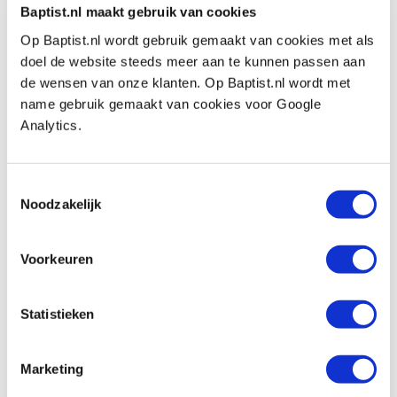
Vergelijken
Baptist.nl maakt gebruik van cookies
Op Baptist.nl wordt gebruik gemaakt van cookies met als
Bessey TGRC50S12 lijmtang met
doel de website steeds meer aan te kunnen passen aan
gegoten beugels 500 x 120 mm
de wensen van onze klanten. Op Baptist.nl wordt met
Artikelnummer: 1933922
name gebruik gemaakt van cookies voor Google
Analytics.
€ 43,70 incl. btw
€ 36,12 excl. btw
Op voorraad
Toestemmingsselectie
Noodzakelijk
Vergelijken
Bessey TGRC60S12 lijmtang met
Voorkeuren
gegoten beugels 600 x 120 mm
Artikelnummer: 1951886
Statistieken
€ 46,55 incl. btw
€ 38,47 excl. btw
Marketing
Op voorraad