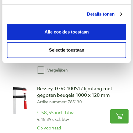
Vergelijken
Details tonen
Bessey TGRC80S12 lijmtang met
gegoten beugels 800 x 120 mm
Alle cookies toestaan
Artikelnummer: 1951889
€ 52,25 incl. btw
Selectie toestaan
€ 43,18 excl. btw
Op voorraad
Vergelijken
Bessey TGRC100S12 lijmtang met
gegoten beugels 1000 x 120 mm
Artikelnummer: 785130
€ 58,55 incl. btw
€ 48,39 excl. btw
Op voorraad