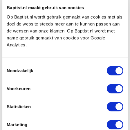
Baptist.nl maakt gebruik van cookies
€ 46,15 incl. btw
€ 38,14 excl. btw
Op Baptist.nl wordt gebruik gemaakt van cookies met als
doel de website steeds meer aan te kunnen passen aan
Op voorraad
de wensen van onze klanten. Op Baptist.nl wordt met
Vergelijken
name gebruik gemaakt van cookies voor Google
Analytics.
Bessey GS40 lijmtang classiX 400 x 120
mm
Toestemmingsselectie
Artikelnummer: 3747302
Noodzakelijk
€ 49,60 incl. btw
€ 40,99 excl. btw
Voorkeuren
Op voorraad
Vergelijken
Statistieken
Bessey GS50 lijmtang classiX 500 x 120
mm
Marketing