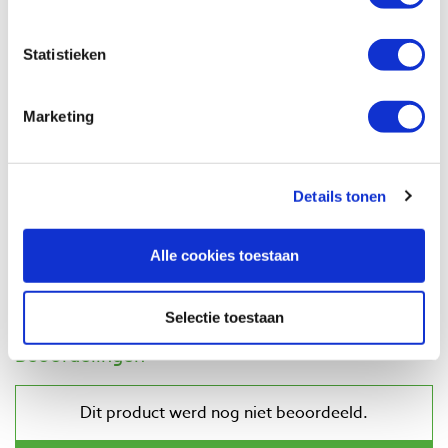
€ 21,57 excl. btw
Op voorraad
Statistieken
Vergelijken
Marketing
Zwaluw acryl-w kit 310 ml wit
Artikelnummer: 122814
€ 2,85 incl. btw
Details tonen
€ 2,36 excl. btw
Op voorraad
Alle cookies toestaan
Vergelijken
Selectie toestaan
Beoordelingen