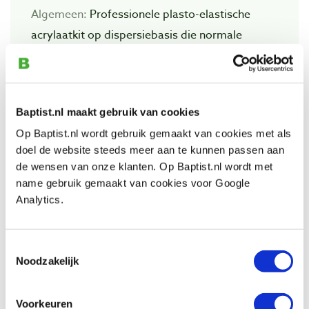
Algemeen:
Professionele plasto-elastische
acrylaatkit op dispersiebasis die normale
relatieve vochtigheden kan verdragen, binnen
en buiten. Overschilderbaarheid vooraf testen.
Zie ook TB 14-03 Paintcracking. Niet corrosief
Baptist.nl maakt gebruik van cookies
t.o.v. metalen. Vorstbestendig tijdens transport
Op Baptist.nl wordt gebruik gemaakt van cookies met als
tot -15º C.
doel de website steeds meer aan te kunnen passen aan
de wensen van onze klanten. Op Baptist.nl wordt met
name gebruik gemaakt van cookies voor Google
Analytics.
Bekijk ook
Toestemmingsselectie
Semi pro handkitspuit plus 310 ml zwart
Noodzakelijk
Artikelnummer: 1416561
€ 26,10 incl. btw
Voorkeuren