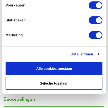
Artikelnummer: 18891
Voorkeuren
€ 45,45 incl. btw
€ 37,56 excl. btw
Statistieken
Op voorraad
Vergelijken
Marketing
Losse tips voor starbond lijm, 10 stuks
Artikelnummer: 18893
Details tonen
€ 4,40 incl. btw
€ 3,64 excl. btw
Alle cookies toestaan
Op voorraad
Vergelijken
Selectie toestaan
Beoordelingen