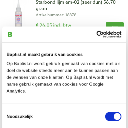
Starbond lijm em-02 (zeer dun) 56,70
gram
Artikelnummer: 18878
€ 26,05 incl. btw
€ 21,53 excl. btw
Op voorraad
Vergelijken
Baptist.nl maakt gebruik van cookies
Op Baptist.nl wordt gebruik gemaakt van cookies met als
Starbond versneller 45 gram
doel de website steeds meer aan te kunnen passen aan
Artikelnummer: 18890
de wensen van onze klanten. Op Baptist.nl wordt met
€ 15,35 incl. btw
name gebruik gemaakt van cookies voor Google
€ 12,69 excl. btw
Analytics.
Op voorraad
Vergelijken
Toestemmingsselectie
Noodzakelijk
Starbond versneller 180 gram