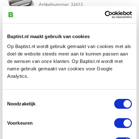
Artikelnummer: 32613
€ 159,00 incl. btw
€ 131,40 excl. btw
Op voorraad
Baptist.nl maakt gebruik van cookies
Vergelijken
Op Baptist.nl wordt gebruik gemaakt van cookies met als
doel de website steeds meer aan te kunnen passen aan
Gupfo lijmkwast maat 10
de wensen van onze klanten. Op Baptist.nl wordt met
Artikelnummer: 32631
name gebruik gemaakt van cookies voor Google
Analytics.
€ 7,85 incl. btw
€ 6,49 excl. btw
Op voorraad
Toestemmingsselectie
Noodzakelijk
Vergelijken
Voorkeuren
Pentacryl nathout stabilisator 3785 ml
Artikelnummer: 19270