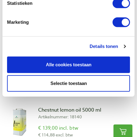
€ 104,00 incl. btw
Statistieken
€ 85,95 excl. btw
Op voorraad
Marketing
Vergelijken
Details tonen
Rustins Danish Oil 5000 ml
Artikelnummer: 17059
Alle cookies toestaan
€ 99,60 incl. btw
€ 82,31 excl. btw
Op voorraad
Selectie toestaan
Vergelijken
Chestnut lemon oil 5000 ml
Artikelnummer: 18140
€ 139,00 incl. btw
€ 114,88 excl. btw