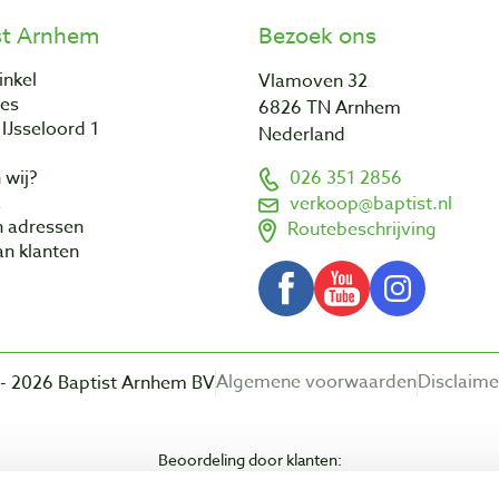
st Arnhem
Bezoek ons
inkel
Vlamoven 32
res
6826 TN Arnhem
IJsseloord 1
Nederland
 wij?
026 351 2856
a
verkoop@baptist.nl
n adressen
Routebeschrijving
n klanten
Algemene voorwaarden
Disclaime
- 2026 Baptist Arnhem BV
Beoordeling door klanten: