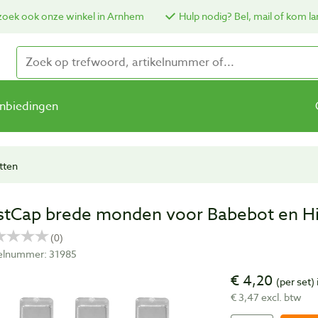
oek ook onze winkel in Arnhem
Hulp nodig? Bel, mail of kom la
nbiedingen
tten
stCap brede monden voor Babebot en Hig
kelnummer: 31985
€ 4,20
(per set)
€ 3,47 excl. btw