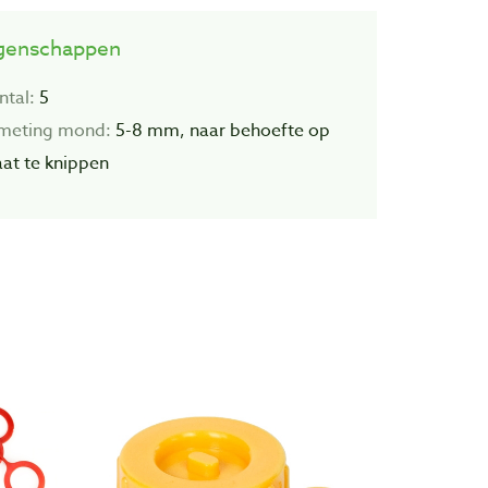
genschappen
ntal:
5
meting mond:
5-8 mm, naar behoefte op
at te knippen