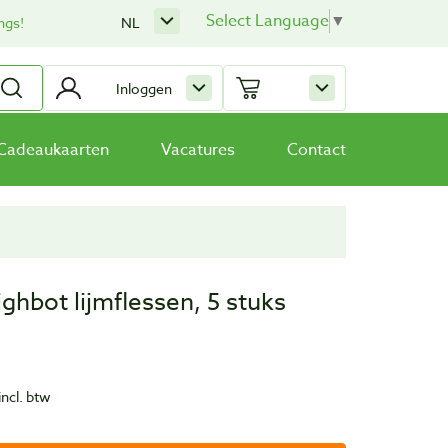
Select Language
▼
ngs!
NL
Inloggen
Cadeaukaarten
Vacatures
Contact
hbot lijmflessen, 5 stuks
incl. btw