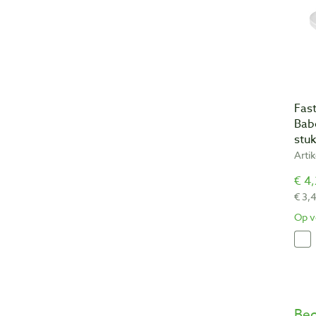
Fas
Babe
stu
Arti
€ 4,
€ 3,
Op v
Beo