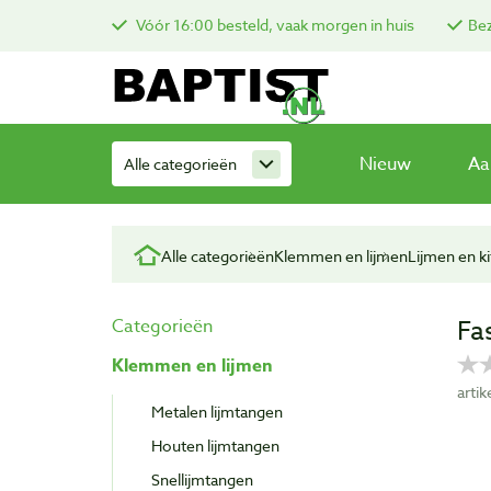
Vóór 16:00 besteld, vaak morgen in huis
Bez
Nieuw
Aa
Alle categorieën
Alle categorieën
Klemmen en lijmen
Lijmen en ki
Fa
Categorieën
Klemmen en lijmen
arti
Metalen lijmtangen
Houten lijmtangen
Snellijmtangen