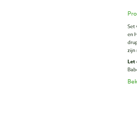
Pro
Set
en H
dru
zijn
Let 
Babe
Bek