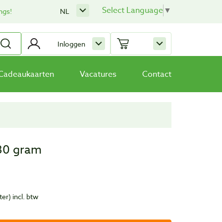
Select Language
▼
ngs!
NL
Inloggen
Cadeaukaarten
Vacatures
Contact
80 gram
ter)
incl. btw