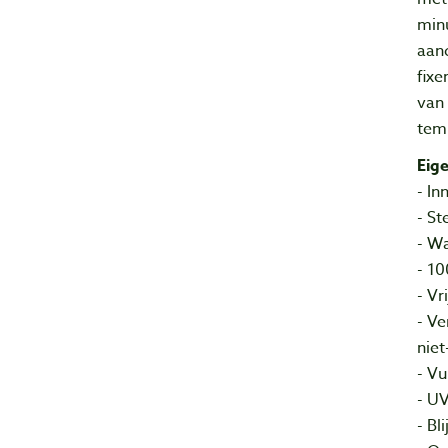
min
aan
fixe
van 
temp
Eig
- In
- St
- W
- 1
- Vr
- Ve
nie
- Vu
- U
- Bl