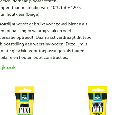
erschilderbaar (vooraf testen)
emperatuur bestendig van -40°C tot + 120°C
eur: houtkleur (beige).
houtlijm
wordt gebruikt voor zowel binnen als
en toepassingen waarbij vaak en veel
ensatie optreedt. Daarnaast verdraagt dit type
 blootstelling aan weersinvloeden. Deze lijm is
rmate geschikt voor toepassingen als buiten
ilaire en houten boot constructies.
ijk ook