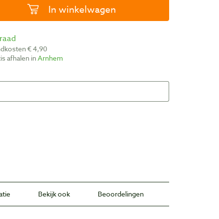
In winkelwagen
rraad
ndkosten € 4,90
atis afhalen in
Arnhem
atie
Bekijk ook
Beoordelingen