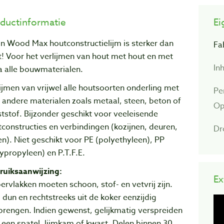
ductinformatie
Ei
n Wood Max houtconstructielijm is sterker dan
Fa
! Voor het verlijmen van hout met hout en met
In
a alle bouwmaterialen.
ijmen van vrijwel alle houtsoorten onderling met
Pe
 andere materialen zoals metaal, steen, beton of
Op
tstof. Bijzonder geschikt voor veeleisende
constructies en verbindingen (kozijnen, deuren,
Dr
n). Niet geschikt voor PE (polyethyleen), PP
ypropyleen) en P.T.F.E.
ruiksaanwijzing:
Ex
rvlakken moeten schoon, stof- en vetvrij zijn.
 dun en rechtstreeks uit de koker eenzijdig
brengen. Indien gewenst, gelijkmatig verspreiden
een spatel, lijmkam of kwast. Delen binnen 30