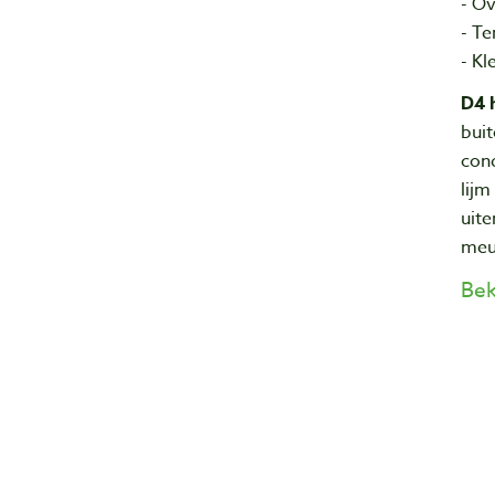
- Ov
- T
- Kl
D4 
buit
cond
lijm
uite
meub
Bek