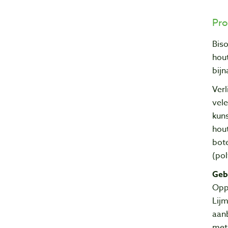
Pro
Biso
hout
bijn
Verl
vele
kuns
hout
bote
(pol
Geb
Oppe
Lijm
aan
met 