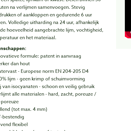
uten na verlijmen samenvoegen. Stevig
drukken of aankloppen en gedurende 6 uur
ren. Volledige uitharding na 24 uur, afhankelijk
de hoeveelheid aangebrachte lijm, vochtigheid,
eratuur en het materiaal.
enschappen:
novatieve formule: patent in aanvraag
erker dan hout
atervast - Europese norm EN 204-205 D4
00% lijm - geen krimp of schuimvorming
ij van isocyanaten - schoon en veilig gebruik
rlijmt alle materialen - hard, zacht, poreuze /
t-poreuze
llend (tot max. 4 mm)
V-bestendig
ijvend flexibel