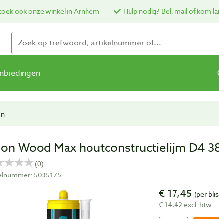
oek ook onze winkel in Arnhem
Hulp nodig? Bel, mail of kom la
nbiedingen
on
son Wood Max houtconstructielijm D4 3
kelnummer: 5035175
€ 17,45
(per blis
€ 14,42 excl. btw