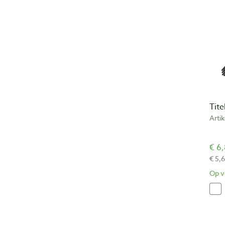
Tit
Arti
€ 6,
€ 5,6
Op v