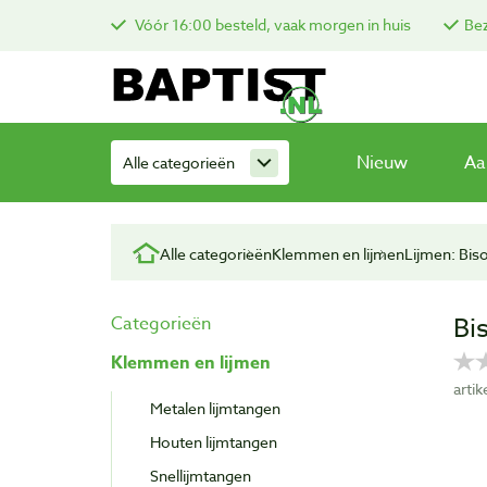
Vóór 16:00 besteld, vaak morgen in huis
Bez
Nieuw
Aa
Alle categorieën
Alle categorieën
Klemmen en lijmen
Lijmen: Bis
Bi
Categorieën
Klemmen en lijmen
arti
Metalen lijmtangen
Houten lijmtangen
Snellijmtangen