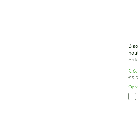
Bis
hou
Arti
€ 6,
€ 5,
Op v