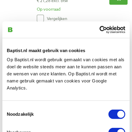
€ 21,28 excl. btw
Op voorraad
Vergelijken
Dubuque parallel klem 127 mm met
handschroef
Artikelnummer: 32316
Baptist.nl maakt gebruik van cookies
Op Baptist.nl wordt gebruik gemaakt van cookies met als
€ 25,75 incl. btw
doel de website steeds meer aan te kunnen passen aan
€ 21,28 excl. btw
de wensen van onze klanten. Op Baptist.nl wordt met
Op voorraad
name gebruik gemaakt van cookies voor Google
Vergelijken
Analytics.
Dubuque parallel klem 152 mm met
Toestemmingsselectie
handschroef
Noodzakelijk
Artikelnummer: 32317
€ 26,55 incl. btw