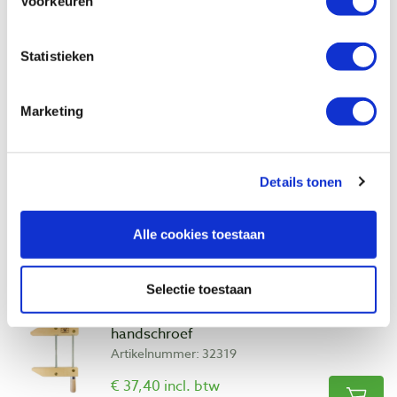
Voorkeuren
€ 21,94 excl. btw
Op voorraad
Statistieken
Vergelijken
Marketing
Dubuque parallel klem 203 mm met
handschroef
Artikelnummer: 32318
Details tonen
€ 36,80 incl. btw
€ 30,41 excl. btw
Op voorraad
Alle cookies toestaan
Vergelijken
Selectie toestaan
Dubuque parallel klem 254 mm met
handschroef
Artikelnummer: 32319
€ 37,40 incl. btw