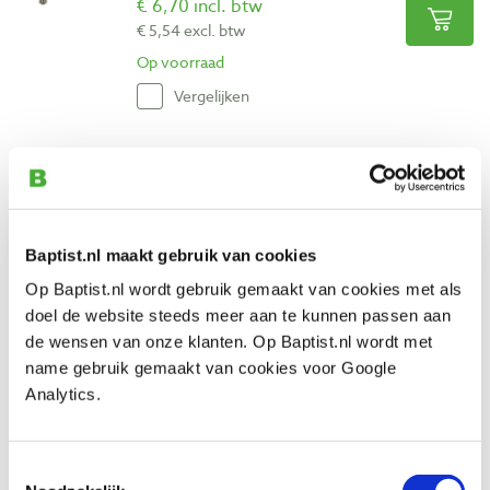
€ 6,70 incl. btw
€ 5,54 excl. btw
Op voorraad
Vergelijken
Verstelbare spangreep 83 x 19 mm Ø 28
mm M10 x 40 mm uitwendige draad
Artikelnummer: 31696
€ 8,60 incl. btw
Baptist.nl maakt gebruik van cookies
€ 7,11 excl. btw
Op Baptist.nl wordt gebruik gemaakt van cookies met als
Op voorraad
doel de website steeds meer aan te kunnen passen aan
de wensen van onze klanten. Op Baptist.nl wordt met
Vergelijken
name gebruik gemaakt van cookies voor Google
Analytics.
Verstelbare spangreep 65 x 15 mm Ø 23
mm M6 inwendige draad
Artikelnummer: 31684
Toestemmingsselectie