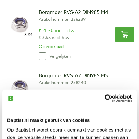
Borgmoer RVS-A2 DIN985 M4
Artikelnummer: 258239
€ 4,30 incl. btw
€ 3,55 excl. btw
Op voorraad
Vergelijken
Borgmoer RVS-A2 DIN985 M5
Artikelnummer: 258240
€ 3,40 incl. btw
€ 2,81 excl. btw
Op voorraad
Vergelijken
Baptist.nl maakt gebruik van cookies
Op Baptist.nl wordt gebruik gemaakt van cookies met als
doel de website steeds meer aan te kunnen passen aan
Borgmoer RVS-A2 DIN985 M6