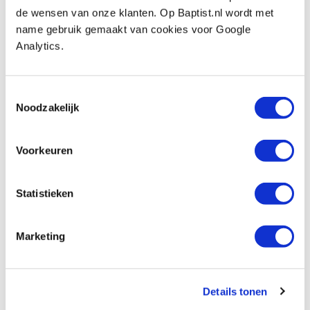
de wensen van onze klanten. Op Baptist.nl wordt met
Artikelnummer: 258241
name gebruik gemaakt van cookies voor Google
€ 5,00 incl. btw
Analytics.
€ 4,13 excl. btw
Op voorraad
Toestemmingsselectie
Vergelijken
Noodzakelijk
Borgmoer RVS-A2 DIN985 M8
Voorkeuren
Artikelnummer: 258242
€ 5,15 incl. btw
Statistieken
€ 4,26 excl. btw
Op voorraad
Marketing
Vergelijken
Borgmoer RVS-A2 DIN985 M10
Details tonen
Artikelnummer: 258243