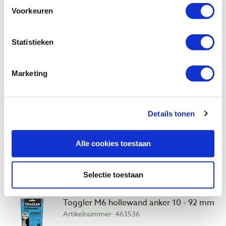
Voorkeuren
€ 6,50 incl. btw
€ 5,37 excl. btw
Op voorraad
Statistieken
Vergelijken
Marketing
Toggler TC hollewand plug 15 - 19 mm 6
stuks
Artikelnummer: 117255
Details tonen
€ 2,70 incl. btw
€ 2,23 excl. btw
Alle cookies toestaan
Op voorraad
Vergelijken
Selectie toestaan
Toggler M6 hollewand anker 10 - 92 mm
Artikelnummer: 463536