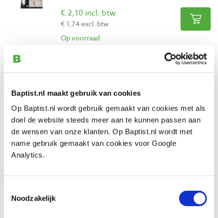
€ 2,10 incl. btw
€ 1,74 excl. btw
Op voorraad
Vergelijken
Toggler TB hollewand plug 9 - 13 mm 6
stuks
Baptist.nl maakt gebruik van cookies
Artikelnummer: 117252
Op Baptist.nl wordt gebruik gemaakt van cookies met als
doel de website steeds meer aan te kunnen passen aan
€ 2,30 incl. btw
de wensen van onze klanten. Op Baptist.nl wordt met
€ 1,90 excl. btw
name gebruik gemaakt van cookies voor Google
Op voorraad
Analytics.
Vergelijken
Toestemmingsselectie
Toggler TB hollewand plug 9 - 13 mm 20
Noodzakelijk
stuks
Artikelnummer: 117254