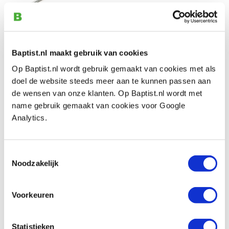
Artikelnummer: 258320
€ 1,85 incl. btw
€ 1,53 excl. btw
Op voorraad
Baptist.nl maakt gebruik van cookies
Vergelijken
Op Baptist.nl wordt gebruik gemaakt van cookies met als
doel de website steeds meer aan te kunnen passen aan
de wensen van onze klanten. Op Baptist.nl wordt met
Draadeind 4,8 verzinkt staal M8 x 1
name gebruik gemaakt van cookies voor Google
meter
Analytics.
Artikelnummer: 258321
€ 3,15 incl. btw
Toestemmingsselectie
€ 2,60 excl. btw
Noodzakelijk
Op voorraad
Vergelijken
Voorkeuren
Draadeind 4,8 verzinkt staal M10 x 1
meter
Statistieken