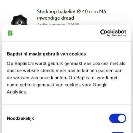
Sterknop bakeliet Ø 40 mm M6
inwendige draad
Artikelnummer: 31699
€ 2,10 incl. btw
€ 1,74 excl. btw
Op voorraad
Baptist.nl maakt gebruik van cookies
Vergelijken
Op Baptist.nl wordt gebruik gemaakt van cookies met als
doel de website steeds meer aan te kunnen passen aan
de wensen van onze klanten. Op Baptist.nl wordt met
Sterknop bakeliet Ø 40 mm M8
inwendige draad
name gebruik gemaakt van cookies voor Google
Artikelnummer: 31700
Analytics.
€ 2,25 incl. btw
€ 1,86 excl. btw
Toestemmingsselectie
Op voorraad
Noodzakelijk
Vergelijken