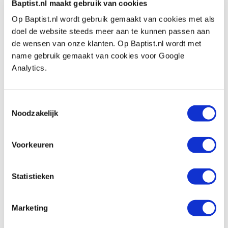
Baptist.nl maakt gebruik van cookies
Zelftappend:
n.v.t.
Op Baptist.nl wordt gebruik gemaakt van cookies met als
Geschikt voor buitengebruik:
nee
doel de website steeds meer aan te kunnen passen aan
de wensen van onze klanten. Op Baptist.nl wordt met
Kopvorm:
platkop
name gebruik gemaakt van cookies voor Google
Aandrijving:
TX-drive
Analytics.
Bitmaat:
TX-30
Schroef diameter:
Ø 6 mm
Toestemmingsselectie
Schroeflengte:
45 mm
Noodzakelijk
Geschikt voor:
bankirai/hardhout, hout, plastic,
Voorkeuren
multiplex, spaanplaat/MDF en aluminium.
Inhoud doos:
100 stuks
Statistieken
Marketing
Bekijk ook