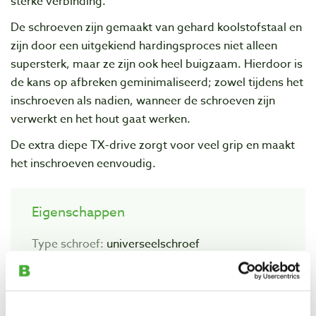
sterke verbinding.
De schroeven zijn gemaakt van gehard koolstofstaal en
zijn door een uitgekiend hardingsproces niet alleen
supersterk, maar ze zijn ook heel buigzaam. Hierdoor is
de kans op afbreken geminimaliseerd; zowel tijdens het
inschroeven als nadien, wanneer de schroeven zijn
verwerkt en het hout gaat werken.
De extra diepe TX-drive zorgt voor veel grip en maakt
het inschroeven eenvoudig.
Eigenschappen
Type schroef:
universeelschroef
Type draad:
voldraad
Materiaal:
gehard koolstofstaal
Type boorpunt:
cross-sections