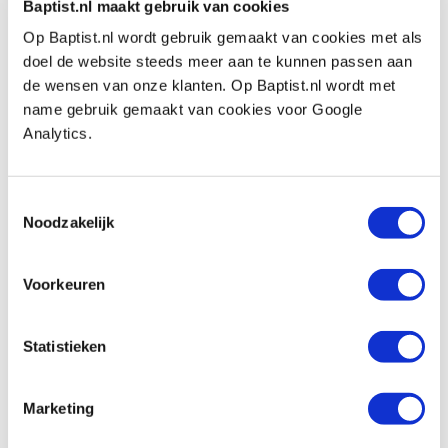
Baptist.nl maakt gebruik van cookies
Zelftappend:
n.v.t.
Op Baptist.nl wordt gebruik gemaakt van cookies met als
Geschikt voor buitengebruik:
nee
doel de website steeds meer aan te kunnen passen aan
de wensen van onze klanten. Op Baptist.nl wordt met
Kopvorm:
platkop
name gebruik gemaakt van cookies voor Google
Aandrijving:
TX-drive
Analytics.
Bitmaat:
TX-20
Schroef diameter:
Ø 4 mm
Toestemmingsselectie
Schroeflengte:
20 mm
Noodzakelijk
Geschikt voor:
bankirai/hardhout, hout, plastic,
Voorkeuren
multiplex, spaanplaat/MDF en aluminium.
Inhoud doos:
200 stuks
Statistieken
Marketing
Bekijk ook