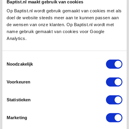
Baptist.nl maakt gebruik van cookies
Zelftappend:
n.v.t.
Op Baptist.nl wordt gebruik gemaakt van cookies met als
Geschikt voor buitengebruik:
nee
doel de website steeds meer aan te kunnen passen aan
de wensen van onze klanten. Op Baptist.nl wordt met
Kopvorm:
platkop
name gebruik gemaakt van cookies voor Google
Aandrijving:
TX-drive
Analytics.
Bitmaat:
TX-15
Schroef diameter:
Ø 3,5 mm
Toestemmingsselectie
Schroeflengte:
40 mm
Noodzakelijk
Geschikt voor:
bankirai/hardhout, hout, plastic,
Voorkeuren
multiplex, spaanplaat/MDF en aluminium.
Inhoud doos:
200 stuks
Statistieken
Marketing
Bekijk ook