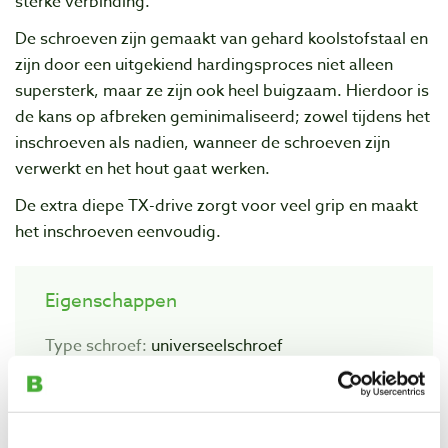
sterke verbinding.
De schroeven zijn gemaakt van gehard koolstofstaal en
zijn door een uitgekiend hardingsproces niet alleen
supersterk, maar ze zijn ook heel buigzaam. Hierdoor is
de kans op afbreken geminimaliseerd; zowel tijdens het
inschroeven als nadien, wanneer de schroeven zijn
verwerkt en het hout gaat werken.
De extra diepe TX-drive zorgt voor veel grip en maakt
het inschroeven eenvoudig.
Eigenschappen
Type schroef:
universeelschroef
Type draad:
voldraad
Materiaal:
gehard koolstofstaal
Type boorpunt:
cross-sections