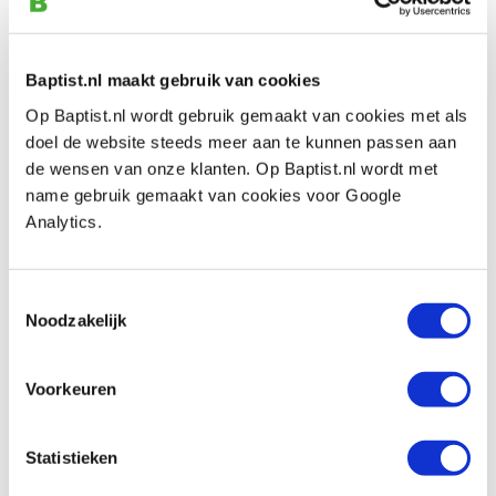
Aandrijving:
Pozidriv
Bitmaat:
PZ-2
Schroef diameter:
Ø 5.0 mm
Baptist.nl maakt gebruik van cookies
Schroeflengte:
35
mm
Op Baptist.nl wordt gebruik gemaakt van cookies met als
doel de website steeds meer aan te kunnen passen aan
Geschikt voor:
bankirai/hardhout, hout, plastic,
de wensen van onze klanten. Op Baptist.nl wordt met
multiplex, spaanplaat/MDF en aluminium.
name gebruik gemaakt van cookies voor Google
Analytics.
Inhoud doos:
200 stuks
Toestemmingsselectie
Noodzakelijk
Bekijk ook
Voorkeuren
PB schroevendraaier Pozidriv PZD2 grip
Statistieken
Artikelnummer: 852664