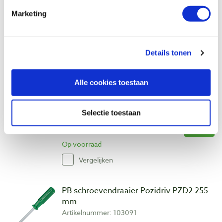
€ 13,30 incl. btw
Marketing
€ 10,99 excl. btw
Op voorraad
Vergelijken
Details tonen
PB schroevendraaier Pozidriv PZD2 205
Alle cookies toestaan
mm
Artikelnummer: 103069
Selectie toestaan
€ 12,10 incl. btw
€ 10,00 excl. btw
Op voorraad
Vergelijken
PB schroevendraaier Pozidriv PZD2 255
mm
Artikelnummer: 103091