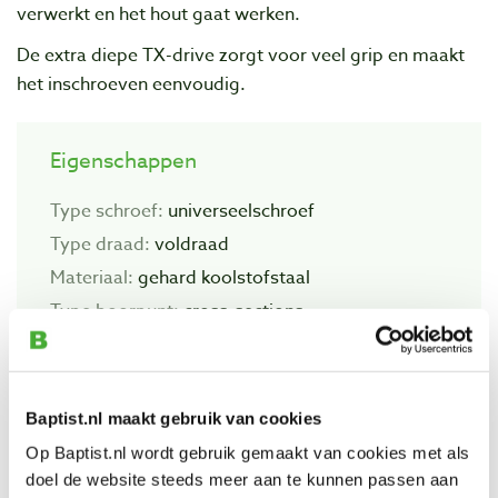
verwerkt en het hout gaat werken.
De extra diepe TX-drive zorgt voor veel grip en maakt
het inschroeven eenvoudig.
Eigenschappen
Type schroef:
universeelschroef
Type draad:
voldraad
Materiaal:
gehard koolstofstaal
Type boorpunt:
cross-sections
Zelftappend:
n.v.t.
Geschikt voor buitengebruik:
nee
Baptist.nl maakt gebruik van cookies
Kopvorm:
cilinderkop
Op Baptist.nl wordt gebruik gemaakt van cookies met als
Aandrijving:
TX-drive
doel de website steeds meer aan te kunnen passen aan
Bitmaat:
TX-15