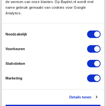
de wensen van onze klanten. Op Baptist.nl wordt met
Schroef diameter:
Ø 3.5 mm
name gebruik gemaakt van cookies voor Google
Schroeflengte:
20 mm
Analytics.
Geschikt voor:
bankirai/hardhout, hout, plastic,
Toestemmingsselectie
multiplex, spaanplaat/MDF en aluminium.
Noodzakelijk
Inhoud doos:
200 stuks
Voorkeuren
Statistieken
Bekijk ook
Marketing
Bohrcraft schroefbit Torx T15 x 25 mm
Artikelnummer: 32794
Details tonen
€ 1,05 incl. btw
€ 0,87 excl. btw