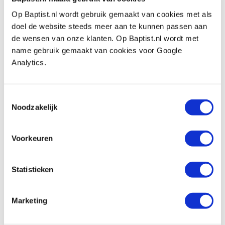
Kopvorm:
platkop 75°
Op Baptist.nl wordt gebruik gemaakt van cookies met als
Aandrijving:
TX-drive
doel de website steeds meer aan te kunnen passen aan
Bitmaat:
TX-15
de wensen van onze klanten. Op Baptist.nl wordt met
name gebruik gemaakt van cookies voor Google
Schroef diameter:
Ø 4.0 mm
Analytics.
Schroeflengte:
40 mm, waarvan 28 mm
schroefdraad
Toestemmingsselectie
Geschikt voor:
plaatmaterialen zoals MDF-,
Noodzakelijk
multi- en spaanplaat, die gevoelig zijn voor
splijten en barsten.
Voorkeuren
Inhoud doos:
200 stuks
Statistieken
Marketing
Bekijk ook