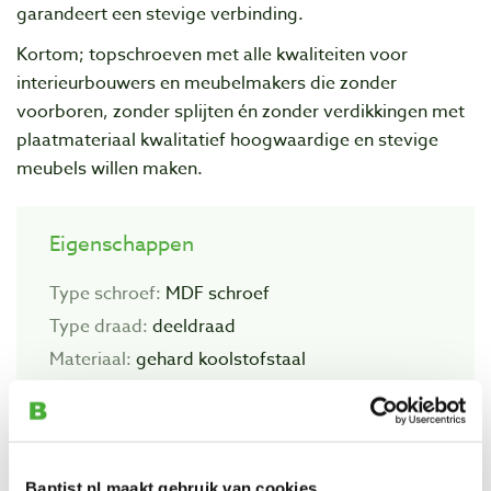
garandeert een stevige verbinding.
Kortom; topschroeven met alle kwaliteiten voor
interieurbouwers en meubelmakers die zonder
voorboren, zonder splijten én zonder verdikkingen met
plaatmateriaal kwalitatief hoogwaardige en stevige
meubels willen maken.
Eigenschappen
Type schroef:
MDF schroef
Type draad:
deeldraad
Materiaal:
gehard koolstofstaal
Type boorpunt:
diamond point
Zelftappend:
n.v.t.
Geschikt voor buitengebruik:
nee
Baptist.nl maakt gebruik van cookies