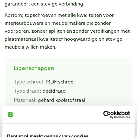
garandeert een stevige verbinding.
Kortom; topschroeven met alle kwaliteiten voor
interieurbouwers en meubelmakers die zonder
voorboren, zonder splijten én zonder verdikkingen met
plaatmateriaal kwalitatief hoogwaardige en stevige
meubels willen maken.
Eigenschappen
Type schroef:
MDF schroef
Type draad:
deeldraad
Materiaal:
gehard koolstofstaal
Type boorpunt:
diamond point
Zelftappend:
n.v.t.
Geschikt voor buitengebruik:
nee
Baptist.nl maakt gebruik van cookies