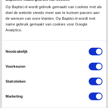
Kopvorm:
platkop 75°
Op Baptist.nl wordt gebruik gemaakt van cookies met als
Aandrijving:
TX-drive
doel de website steeds meer aan te kunnen passen aan
Bitmaat:
TX-15
de wensen van onze klanten. Op Baptist.nl wordt met
name gebruik gemaakt van cookies voor Google
Schroef diameter:
Ø 3.5 mm
Analytics.
Schroeflengte:
50 mm, waarvan 28 mm
schroefdraad
Toestemmingsselectie
Geschikt voor:
plaatmaterialen zoals MDF-,
Noodzakelijk
multi- en spaanplaat, die gevoelig zijn voor
splijten en barsten.
Voorkeuren
Inhoud doos:
200 stuks
Statistieken
Marketing
Bekijk ook