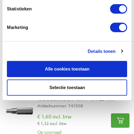
Geschikt voor:
bankirai/hardhout, hout,
Statistieken
multiplex, spaanplaat/MDF en zachte
plaatmaterialen zoals isolatiemateriaal of
Marketing
houtwolcementplaten.
Inhoud doos:
50 stuks
Details tonen
Alle cookies toestaan
Bekijk ook
Selectie toestaan
Wera schroefbit Torx T40 x 25 mm
Artikelnummer: 741508
€ 1,60 incl. btw
€ 1,32 excl. btw
Op voorraad