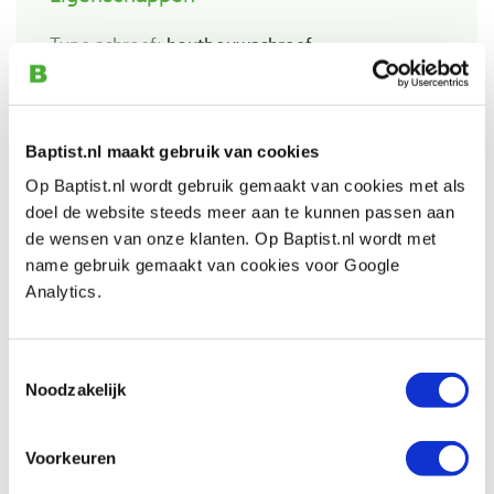
Type schroef:
houtbouwschroef
Type draad:
deeldraad
Materiaal:
gehard koolstofstaal
Type boorpunt:
cross-sections met type-17
Baptist.nl maakt gebruik van cookies
snijpunt
Op Baptist.nl wordt gebruik gemaakt van cookies met als
Zelftappend:
n.v.t.
doel de website steeds meer aan te kunnen passen aan
de wensen van onze klanten. Op Baptist.nl wordt met
Geschikt voor buitengebruik:
nee
name gebruik gemaakt van cookies voor Google
Kopvorm:
tellerkop
Analytics.
Aandrijving:
TX-drive
Bitmaat:
TX-40
Toestemmingsselectie
Schroef diameter:
Ø 8.0 mm
Noodzakelijk
Schroeflengte:
140 mm, waarvan 70 mm
schroefdraad
Voorkeuren