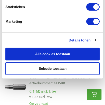
Geschikt voor:
bankirai/hardhout, hout,
Statistieken
multiplex, spaanplaat/MDF en zachte
plaatmaterialen zoals isolatiemateriaal of
Marketing
houtwolcementplaten.
Inhoud doos:
50 stuks
Details tonen
Alle cookies toestaan
Bekijk ook
Selectie toestaan
Wera schroefbit Torx T40 x 25 mm
Artikelnummer: 741508
€ 1,60 incl. btw
€ 1,32 excl. btw
Op voorraad