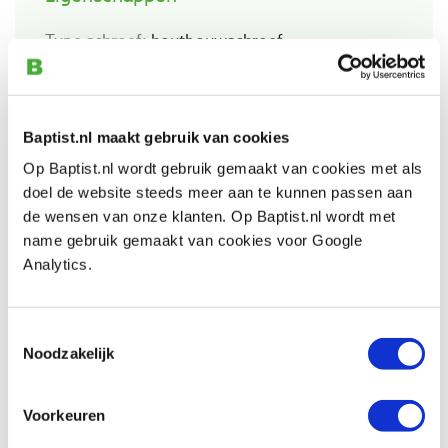
Type schroef:
houtbouwschroef
Type draad:
deeldraad
Materiaal:
gehard koolstofstaal
Type boorpunt:
cross-sections met type-17
Baptist.nl maakt gebruik van cookies
snijpunt
Op Baptist.nl wordt gebruik gemaakt van cookies met als
Zelftappend:
n.v.t.
doel de website steeds meer aan te kunnen passen aan
de wensen van onze klanten. Op Baptist.nl wordt met
Geschikt voor buitengebruik:
nee
name gebruik gemaakt van cookies voor Google
Kopvorm:
tellerkop
Analytics.
Aandrijving:
TX-drive
Bitmaat:
TX-40
Toestemmingsselectie
Schroef diameter:
Ø 8.0 mm
Noodzakelijk
Schroeflengte:
120 mm, waarvan 70 mm
schroefdraad
Voorkeuren