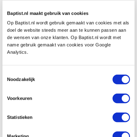
Baptist.nl maakt gebruik van cookies
Bekijk ook
Op Baptist.nl wordt gebruik gemaakt van cookies met als
doel de website steeds meer aan te kunnen passen aan
de wensen van onze klanten. Op Baptist.nl wordt met
Karabijnhaak rvs 80 x 8 mm
name gebruik gemaakt van cookies voor Google
Artikelnummer: 957218
Analytics.
€ 5,40 incl. btw
€ 4,46 excl. btw
Toestemmingsselectie
Op voorraad
Noodzakelijk
Vergelijken
Voorkeuren
Spanschroef haak-oog 8 x 70 mm
Artikelnummer: 957042
Statistieken
€ 2,25 incl. btw
€ 1,86 excl. btw
Marketing